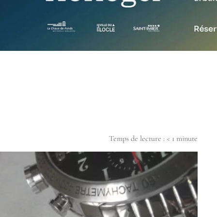
Temps de lecture :
< 1
minute