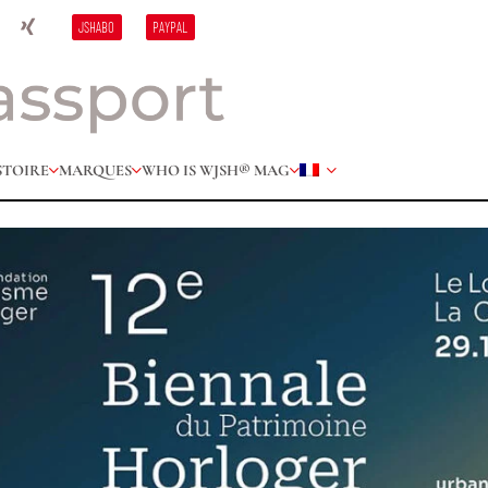
JSHABO
PAYPAL
STOIRE
MARQUES
WHO IS W
JSH® MAG