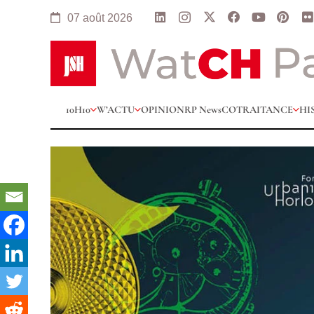
07 août 2026
10H10
W’ACTU
OPINION
RP News
COTRAITANCE
HI