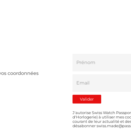
e vos coordonnées
J'autorise Swiss Watch Passpor
d'Horlogerie) à utiliser mes 
courant de leur actualité et d
désabonner swiss.made@passp