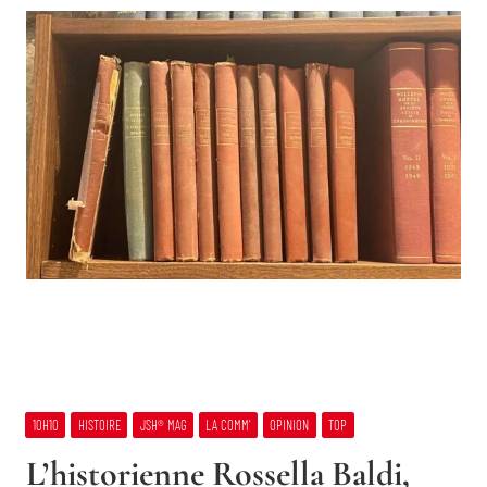
10H10
HISTOIRE
JSH® MAG
LA COMM’
OPINION
TOP
L’historienne Rossella Baldi,