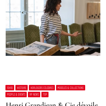
10H10
HISTOIRE
HORLOGERS CELEBRES
MODELES & COLLECTIONS
PEOPLE & EVENTS
RP NEWS
TOP
Henri Grandjean & Cie dévoile