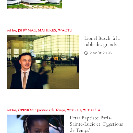
10H10
,
JSH® MAG
,
MATIERES
,
W'ACTU
Lionel Busch, à la
table des grands
2 août 2026
10H10
,
OPINION
,
Questions de Temps
,
W'ACTU
,
WHO IS W
Petra Baptiste: Paris-
Sainte-Lucie et ‘Questions
de Temps’