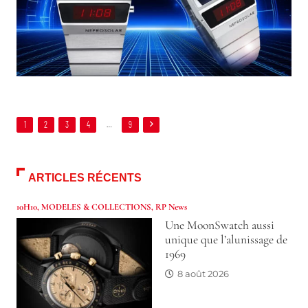
1
2
3
4
…
9
ARTICLES RÉCENTS
10H10
,
MODELES & COLLECTIONS
,
RP News
Une MoonSwatch aussi
unique que l’alunissage de
1969
8 août 2026