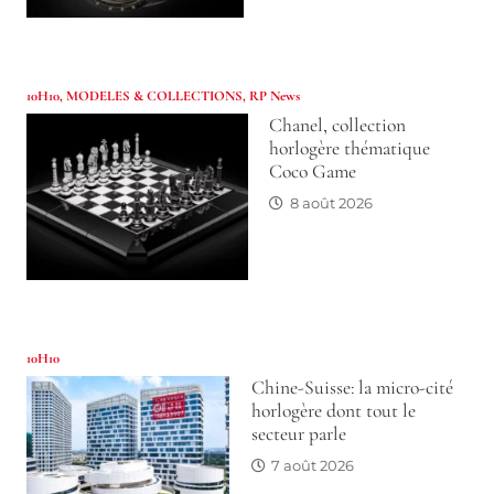
10H10
,
MODELES & COLLECTIONS
,
RP News
Chanel, collection
horlogère thématique
Coco Game
8 août 2026
10H10
Chine-Suisse: la micro-cité
horlogère dont tout le
secteur parle
7 août 2026