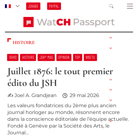
JSHABO
PAYPAL
HISTOIRE
10H10
HISTOIRE
JSH® MAG
OPINION
TOP
W’ACTU
Juillet 1876: le tout premier
édito du JSH
✍ Joel A. Grandjean
29 mai 2026
Les valeurs fondatrices du 2ème plus ancien
journal horloger au monde, résonnent encore
dans la conscience éditoriale de l’équipe actuelle.
Fondé à Genève par la Société des Arts, le
Journal…