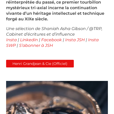
réinterprétée du passé, ce premier tourbillon
mystérieux tri-axial incarne la continuation
vivante d’un héritage intellectuel et technique
forgé au XIXe siècle.
Une sélection de Shaniah Asha Gibson / @TRP,
Cabinet
d’écritures et d’influence
Insta
|
Linkedin
|
Facebook
|
Insta JSH
|
Insta
SWP
|
S’abonner à JSH
Henri Grandjean & Cie (Officiel)