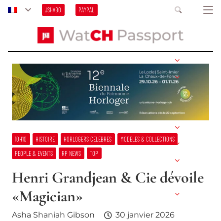
JSHABO
PAYPAL
10H10
HISTOIRE
HORLOGERS CELEBRES
MODELES & COLLECTIONS
PEOPLE & EVENTS
RP NEWS
TOP
Henri Grandjean & Cie dévoile
«Magician»
Asha Shaniah Gibson
30 janvier 2026