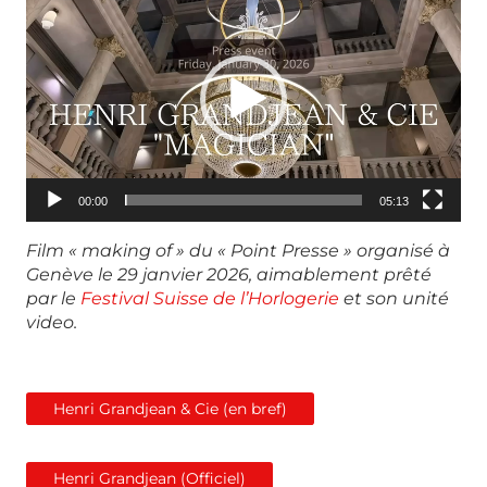
vidéo
00:00
05:13
Film « making of » du « Point Presse » organisé à
Genève le 29 janvier 2026, aimablement prêté
par le
Festival Suisse de l’Horlogerie
et son unité
video.
Henri Grandjean & Cie (en bref)
Henri Grandjean (Officiel)