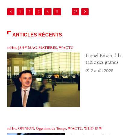
1
2
3
4
5
…
26
ARTICLES RÉCENTS
10H10
,
JSH® MAG
,
MATIERES
,
W'ACTU
Lionel Busch, à la
table des grands
2 août 2026
10H10
,
OPINION
,
Questions de Temps
,
W'ACTU
,
WHO IS W