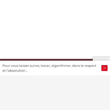
Pour vous laisser suivre, tracer, algorithmer, dans le respect
OK
et l'absolution...
Swiss Watch Passport® (by JSH®)