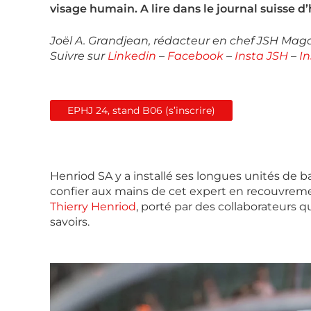
visage humain. A lire dans le journal suisse d
Joël A. Grandjean, rédacteur en chef JSH Mag
Suivre sur
Linkedin
–
Facebook
–
Insta JSH
–
I
EPHJ 24, stand B06 (s’inscrire)
Henriod SA y a installé ses longues unités de b
confier aux mains de cet expert en recouvremen
Thierry Henriod
, porté par des collaborateurs qu
savoirs.