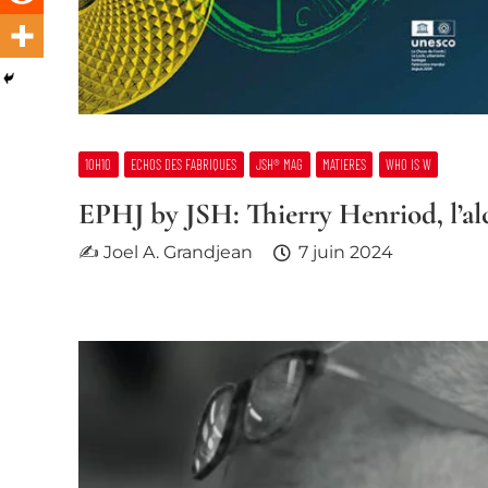
10H10
ECHOS DES FABRIQUES
JSH® MAG
MATIERES
WHO IS W
EPHJ by JSH: Thierry Henriod, l’al
✍ Joel A. Grandjean
7 juin 2024