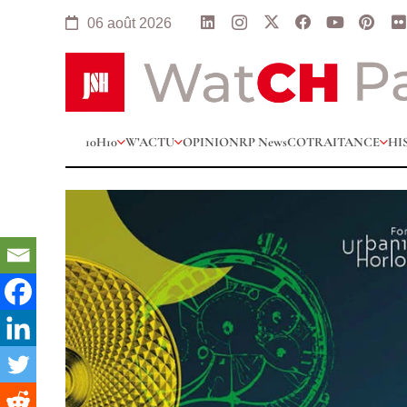
06 août 2026
10H10
W’ACTU
OPINION
RP News
COTRAITANCE
HI