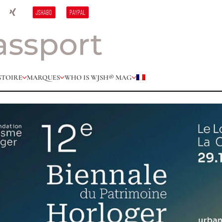
JSHABO
PAYPAL
STOIRE
MARQUES
WHO IS W
JSH® MAG