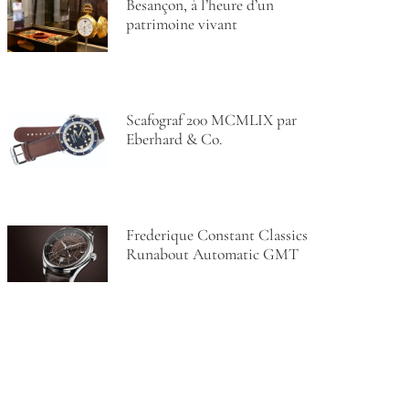
Besançon, à l’heure d’un
patrimoine vivant
Scafograf 200 MCMLIX par
Eberhard & Co.
Frederique Constant Classics
Runabout Automatic GMT