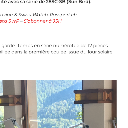
ité avec sa série de 28SC-SB (Sun Bird).
gazine & Swiss-Watch-Passport.ch
nsta SWP
–
S’abonner à JSH
n garde- temps en série numérotée de 12 pièces
taillée dans la première coulée issue du four solaire