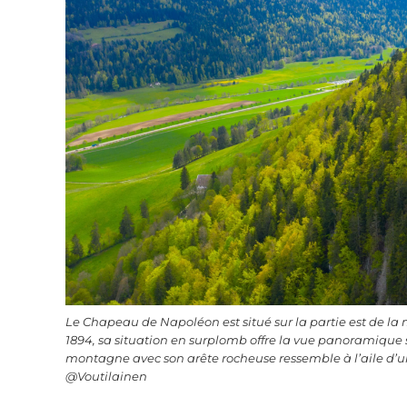
Le Chapeau de Napoléon est situé sur la partie est de la
1894, sa situation en surplomb offre la vue panoramique su
montagne avec son arête rocheuse ressemble à l’aile d’
@Voutilainen