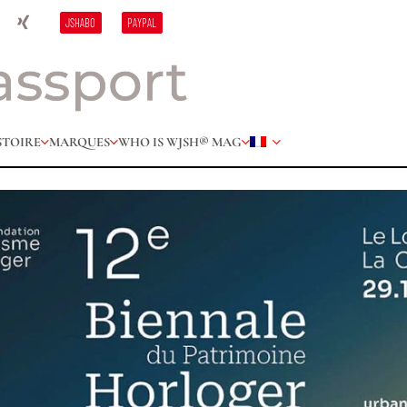
JSHABO
PAYPAL
STOIRE
MARQUES
WHO IS W
JSH® MAG