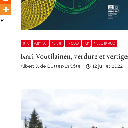
10H10
JSH® MAG
MOTEUR
PRIX GAÏA
TOP
VIE DES MARQUES
Kari Voutilainen, verdure et vertige
Albert J. de Buttes-LaCôte
12 juillet 2022