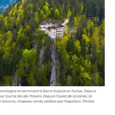
 montagne se terminant à Saint-Sulpice en Suisse. Depuis
r tout le Val-de-Travers. Depuis l’ouest de la vallée, la
un bicorne, chapeau rendu célèbre par Napoléon. Photos