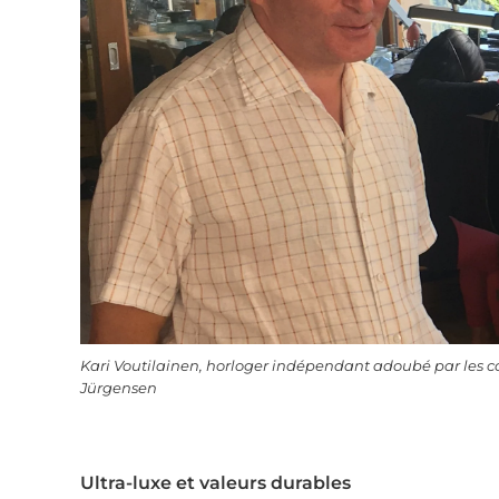
Kari Voutilainen, horloger indépendant adoubé par les co
Jürgensen
Ultra-luxe et valeurs durables