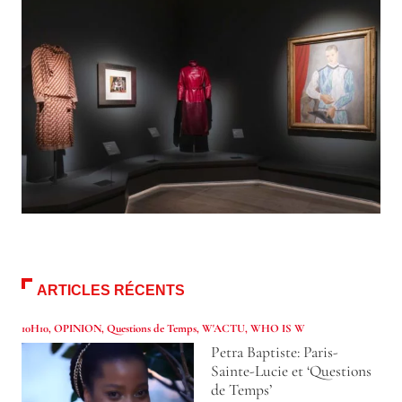
ARTICLES RÉCENTS
10H10
,
OPINION
,
Questions de Temps
,
W'ACTU
,
WHO IS W
Petra Baptiste: Paris-
Sainte-Lucie et ‘Questions
de Temps’