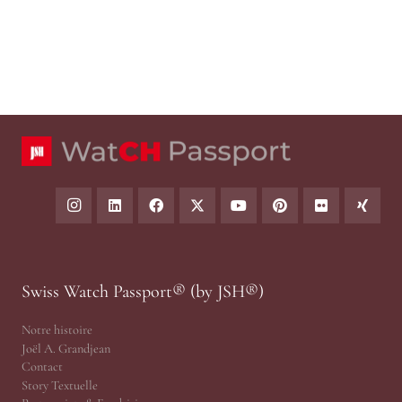
Swiss Watch Passport® (by JSH®)
Notre histoire
Joël A. Grandjean
Contact
Story Textuelle