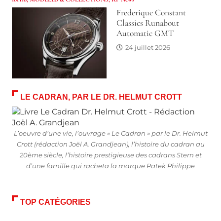
Frederique Constant
Classics Runabout
Automatic GMT
24 juillet 2026
LE CADRAN, PAR LE DR. HELMUT CROTT
L’oeuvre d’une vie, l’ouvrage « Le Cadran » par le Dr. Helmut
Crott (rédaction Joël A. Grandjean), l’histoire du cadran au
20ème siècle, l’histoire prestigieuse des cadrans Stern et
d’une famille qui racheta la marque Patek Philippe
TOP CATÉGORIES