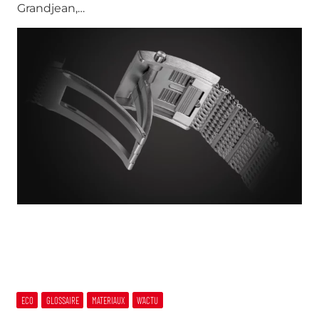
Grandjean,…
ECO
GLOSSAIRE
MATERIAUX
W’ACTU