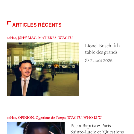
ARTICLES RÉCENTS
10H10
,
JSH® MAG
,
MATIERES
,
W'ACTU
Lionel Busch, à la
table des grands
2 août 2026
10H10
,
OPINION
,
Questions de Temps
,
W'ACTU
,
WHO IS W
Petra Baptiste: Paris-
Sainte-Lucie et ‘Questions