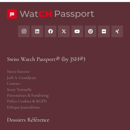
Swiss Watch Passport® (by JSH®)
Notre histoire
Joël A. Grandjean
Contact
Story Textuelle
Partenariats & Fundrising
Police Cookies & RGPD
Ethique Journalisme
Dossiers Référence