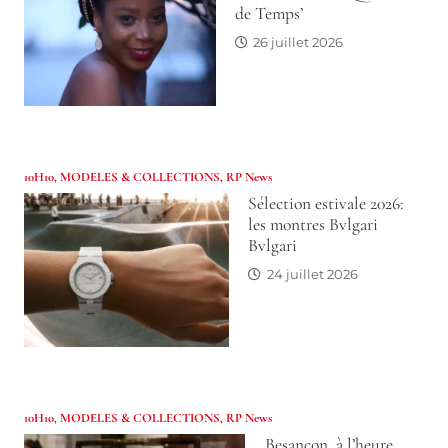
de Temps’
26 juillet 2026
10H10
,
MODELES & COLLECTIONS
,
RP News
Sélection estivale 2026:
les montres Bvlgari
Bvlgari
24 juillet 2026
10H10
,
MODELES & COLLECTIONS
,
RP News
Besançon, à l’heure