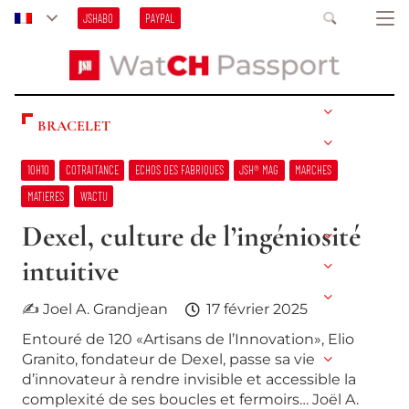
JSHABO
PAYPAL
BRACELET
10H10
COTRAITANCE
ECHOS DES FABRIQUES
JSH® MAG
MARCHES
MATIERES
W’ACTU
Dexel, culture de l’ingéniosité
intuitive
✍ Joel A. Grandjean
17 février 2025
Entouré de 120 «Artisans de l’Innovation», Elio
Granito, fondateur de Dexel, passe sa vie
d’innovateur à rendre invisible et accessible la
complexité de ses boucles et fermoirs… Joël A.