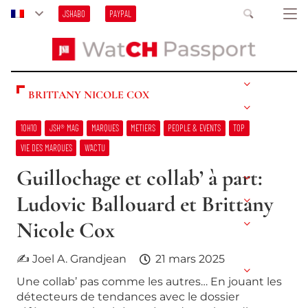
JSHABO
PAYPAL
BRITTANY NICOLE COX
10H10
JSH® MAG
MARQUES
METIERS
PEOPLE & EVENTS
TOP
VIE DES MARQUES
W’ACTU
Guillochage et collab’ à part:
Ludovic Ballouard et Brittany
Nicole Cox
✍ Joel A. Grandjean
21 mars 2025
Une collab’ pas comme les autres… En jouant les
détecteurs de tendances avec le dossier