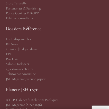
Story Textuelle
Partenariats & Fundrising
Police Cookies & RGPD
Ethique Journalisme
Dossiers Référence
Les Indispensables
RP News
Opinion | Indépendance
EPHJ
Prix Gaïa
Salons Horlogers
Questions de Temps
Tekitoi par Amandine
JSH Magazine, version papier
Planète JSH 1876
@TRP, Cabinet ès Relations Publiques
JSH Magazine (Since 1876)