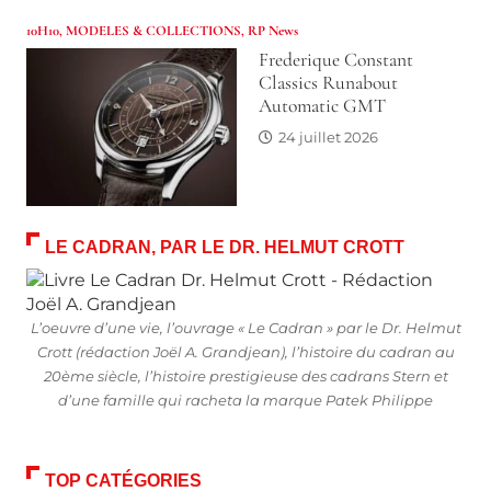
10H10
,
MODELES & COLLECTIONS
,
RP News
Frederique Constant
Classics Runabout
Automatic GMT
24 juillet 2026
LE CADRAN, PAR LE DR. HELMUT CROTT
L’oeuvre d’une vie, l’ouvrage « Le Cadran » par le Dr. Helmut
Crott (rédaction Joël A. Grandjean), l’histoire du cadran au
20ème siècle, l’histoire prestigieuse des cadrans Stern et
d’une famille qui racheta la marque Patek Philippe
TOP CATÉGORIES