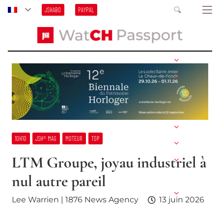
JSHABO
PAYPAL
10H10
JSH® MAG
MOTEUR
TOP
LTM Groupe, joyau industriel à
nul autre pareil
Lee Warrien | 1876 News Agency
13 juin 2026