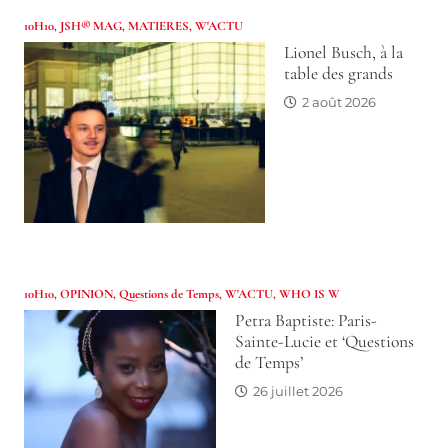
10H10
,
JSH® MAG
,
MATIERES
,
W'ACTU
Lionel Busch, à la
table des grands
2 août 2026
10H10
,
OPINION
,
Questions de Temps
,
W'ACTU
,
WHO IS W
Petra Baptiste: Paris-
Sainte-Lucie et ‘Questions
de Temps’
26 juillet 2026