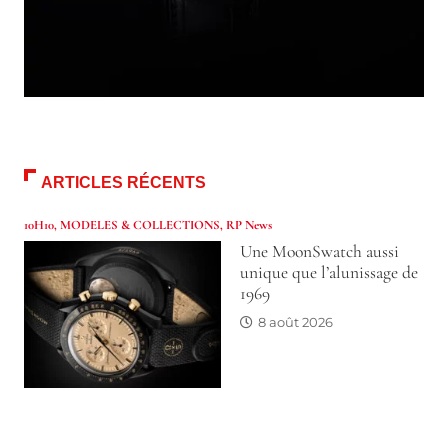
ARTICLES RÉCENTS
10H10
,
MODELES & COLLECTIONS
,
RP News
Une MoonSwatch aussi
unique que l’alunissage de
1969
8 août 2026