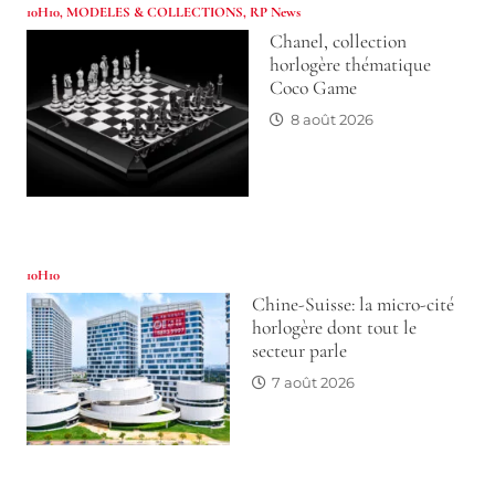
10H10
,
MODELES & COLLECTIONS
,
RP News
Chanel, collection
horlogère thématique
Coco Game
8 août 2026
10H10
Chine-Suisse: la micro-cité
horlogère dont tout le
secteur parle
7 août 2026