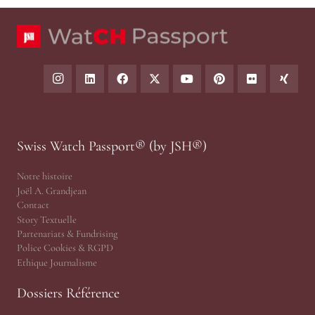
Swiss Watch Passport® (by JSH®)
Notre histoire
Joël A. Grandjean
Contact
Story Textuelle
Partenariats & Fundrising
Police Cookies & RGPD
Ethique Journalisme
Dossiers Référence