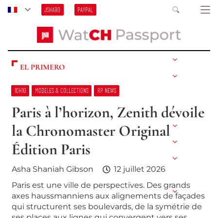
JSHABO
PAYPAL
EL PRIMERO
10H10
MODELES & COLLECTIONS
RP NEWS
Paris à l’horizon, Zenith dévoile
la Chronomaster Original
Édition Paris
Asha Shaniah Gibson
12 juillet 2026
Paris est une ville de perspectives. Des grands
axes haussmanniens aux alignements de façades
qui structurent ses boulevards, de la symétrie de
ses places aux lignes qui convergent vers ses…