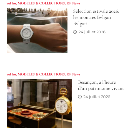
10H10
,
MODELES & COLLECTIONS
,
RP News
Sélection estivale 2026:
les montres Bvlgari
Bvlgari
24 juillet 2026
10H10
,
MODELES & COLLECTIONS
,
RP News
Besançon, à l’heure
d’un patrimoine vivant
24 juillet 2026