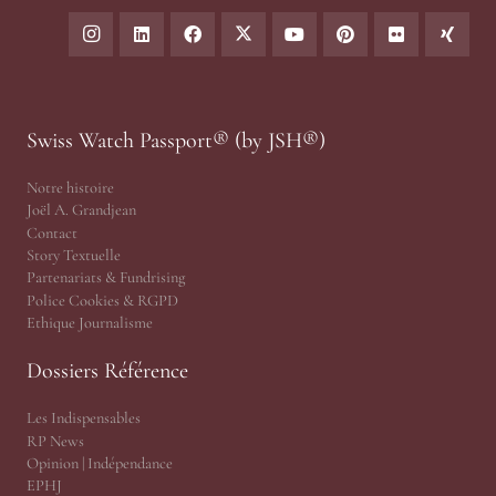
Swiss Watch Passport® (by JSH®)
Notre histoire
Joël A. Grandjean
Contact
Story Textuelle
Partenariats & Fundrising
Police Cookies & RGPD
Ethique Journalisme
Dossiers Référence
Les Indispensables
RP News
Opinion | Indépendance
EPHJ