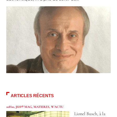
ARTICLES RÉCENTS
10H10
,
JSH® MAG
,
MATIERES
,
W'ACTU
Lionel Busch, à la