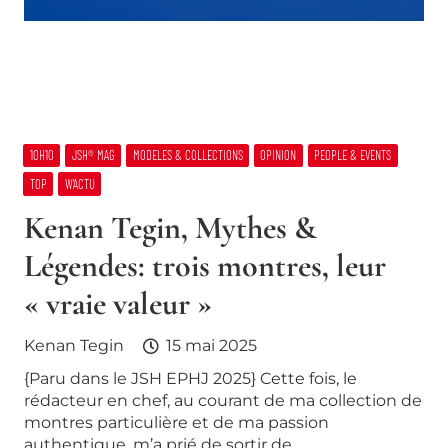
10H10
JSH® MAG
MODELES & COLLECTIONS
OPINION
PEOPLE & EVENTS
TOP
W’ACTU
Kenan Tegin, Mythes &
Légendes: trois montres, leur
« vraie valeur »
Kenan Tegin
15 mai 2025
{Paru dans le JSH EPHJ 2025} Cette fois, le
rédacteur en chef, au courant de ma collection de
montres particulière et de ma passion
authentique, m’a prié de sortir de…