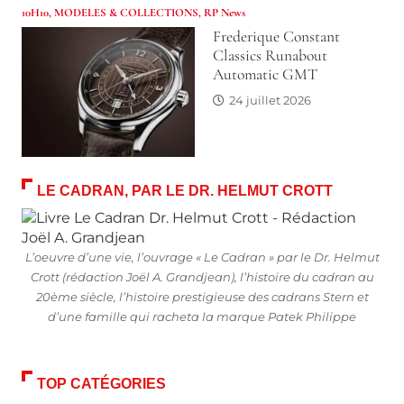
10H10
,
MODELES & COLLECTIONS
,
RP News
Frederique Constant
Classics Runabout
Automatic GMT
24 juillet 2026
LE CADRAN, PAR LE DR. HELMUT CROTT
L’oeuvre d’une vie, l’ouvrage « Le Cadran » par le Dr. Helmut
Crott (rédaction Joël A. Grandjean), l’histoire du cadran au
20ème siècle, l’histoire prestigieuse des cadrans Stern et
d’une famille qui racheta la marque Patek Philippe
TOP CATÉGORIES