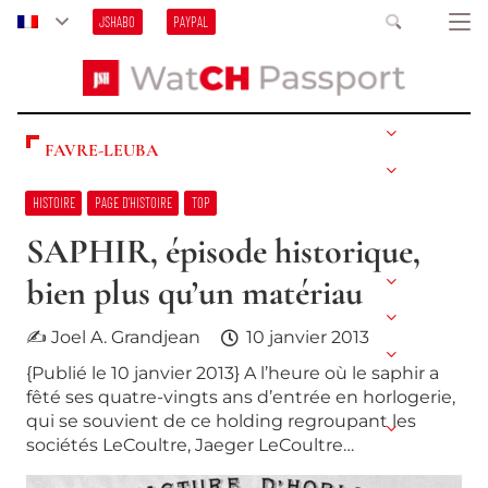
JSHABO
PAYPAL
FAVRE-LEUBA
HISTOIRE
PAGE D’HISTOIRE
TOP
SAPHIR, épisode historique,
bien plus qu’un matériau
✍ Joel A. Grandjean
10 janvier 2013
{Publié le 10 janvier 2013} A l’heure où le saphir a
fêté ses quatre-vingts ans d’entrée en horlogerie,
qui se souvient de ce holding regroupant les
sociétés LeCoultre, Jaeger LeCoultre…