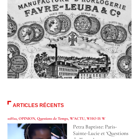
ARTICLES RÉCENTS
10H10
,
OPINION
,
Questions de Temps
,
W'ACTU
,
WHO IS W
Petra Baptiste: Paris-
Sainte-Lucie et ‘Questions