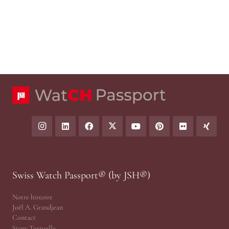
Swiss Watch Passport® (by JSH®)
Notre histoire
Joël A. Grandjean
Contact
Story Textuelle