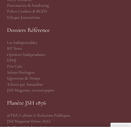
Partenariats & Fundrising
Police Cookies & RGPD
Ethique Journalisme
Dossiers Référence
Les Indispensables
RP News
Opinion | Indépendance
EPHJ
Prix Gaïa
Salons Horlogers
Questions de Temps
Tekitoi par Amandine
JSH Magazine, version papier
Planète JSH 1876
@TRP, Cabinet ès Relations Publiques
JSH Magazine (Since 1876)
ProWatCH Culture & Savoirs