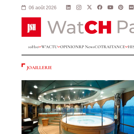
06 août 2026
10H10
W’ACTU
OPINION
RP News
COTRAITANCE
HI
JOAILLERIE