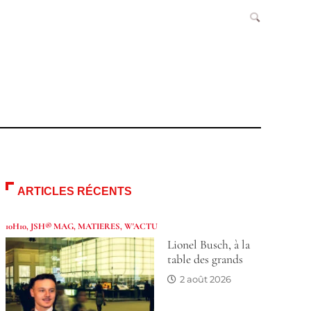
ARTICLES RÉCENTS
10H10
,
JSH® MAG
,
MATIERES
,
W'ACTU
Lionel Busch, à la
table des grands
2 août 2026