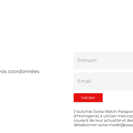
e vos coordonnées
J'autorise Swiss Watch Passpor
d'Horlogerie) à utiliser mes 
courant de leur actualité et d
désabonner swiss.made@passp