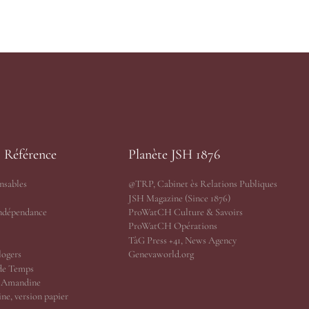
s Référence
Planète JSH 1876
nsables
@TRP, Cabinet ès Relations Publiques
JSH Magazine (Since 1876)
Indépendance
ProWatCH Culture & Savoirs
ProWatCH Opérations
TàG Press +41, News Agency
logers
Genevaworld.org
de Temps
r Amandine
ne, version papier