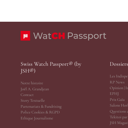
Swiss Watch Passport® (by
Dossier
JSH®)
Les Indispe
RP News
Notre histoire
Opinion | 
Joël A. Grandjean
EPHJ
Contact
Prix Gaïa
Story Textuelle
Salons Hor
Partenariats & Fundrising
Questions 
Police Cookies & RGPD
Tekitoi pa
Ethique Journalisme
JSH Magazi