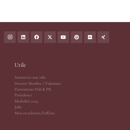
Utile
Soumettre une info
Devenir Membre / S’abonner
Partenariats Pub & PR
Présidence
MediaKit 2024
Jobs
Mise en relation d’affaire