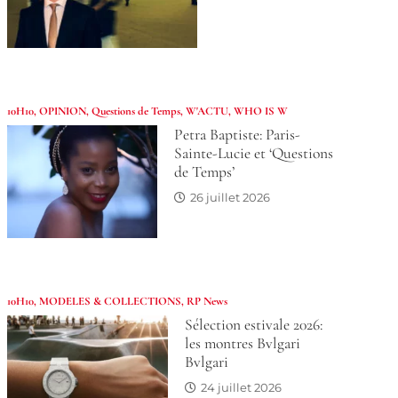
10H10
,
OPINION
,
Questions de Temps
,
W'ACTU
,
WHO IS W
Petra Baptiste: Paris-
Sainte-Lucie et ‘Questions
de Temps’
26 juillet 2026
10H10
,
MODELES & COLLECTIONS
,
RP News
Sélection estivale 2026:
les montres Bvlgari
Bvlgari
24 juillet 2026