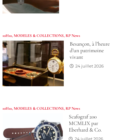
10H10
,
MODELES & COLLECTIONS
,
RP News
Besançon, à l’heure
d’un patrimoine
vivant
24 juillet 2026
10H10
,
MODELES & COLLECTIONS
,
RP News
Scafograf 200
MCMLIX par
Eberhard & Co.
24 juillet 2026