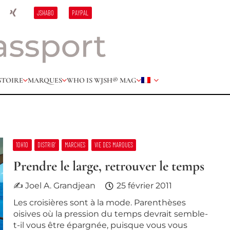
JSHABO
PAYPAL
STOIRE
MARQUES
WHO IS W
JSH® MAG
10H10
DISTRIB’
MARCHES
VIE DES MARQUES
Prendre le large, retrouver le temps
✍ Joel A. Grandjean
25 février 2011
Les croisières sont à la mode. Parenthèses
oisives où la pression du temps devrait semble-
t-il vous être épargnée, puisque vous vous