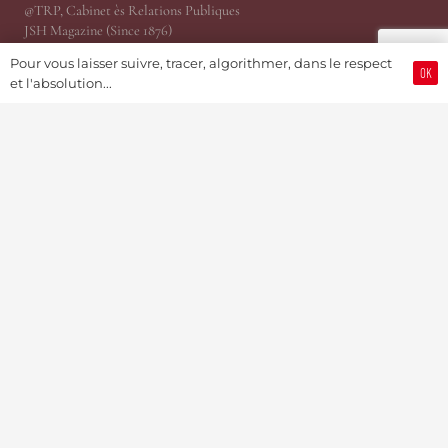
@TRP, Cabinet ès Relations Publiques
JSH Magazine (Since 1876)
ProWatCH Culture & Savoirs
Pour vous laisser suivre, tracer, algorithmer, dans le respect
ProWatCH Opérations
OK
et l'absolution...
TàG Press +41, News Agency
Genevaworld.org
Utile
Soumettre une info
Devenir Membre / S’abonner
Partenariats Pub & PR
Présidence
MediaKit 2024
Jobs
Mise en relation d’affaire
©Swiss Watch Passport by JSH® (Since 1876) – Soutenu par