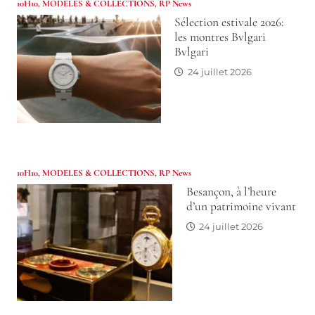
10H10
,
MODELES & COLLECTIONS
,
RP News
Sélection estivale 2026:
les montres Bvlgari
Bvlgari
24 juillet 2026
10H10
,
MODELES & COLLECTIONS
,
RP News
Besançon, à l’heure
d’un patrimoine vivant
24 juillet 2026