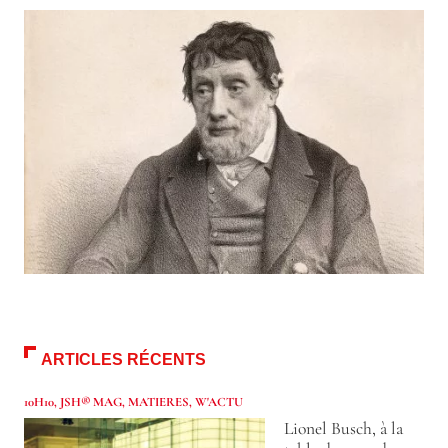
ARTICLES RÉCENTS
10H10
,
JSH® MAG
,
MATIERES
,
W'ACTU
Lionel Busch, à la