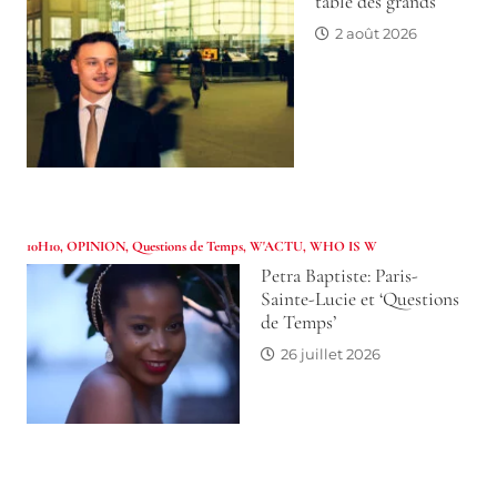
table des grands
2 août 2026
10H10
,
OPINION
,
Questions de Temps
,
W'ACTU
,
WHO IS W
Petra Baptiste: Paris-
Sainte-Lucie et ‘Questions
de Temps’
26 juillet 2026