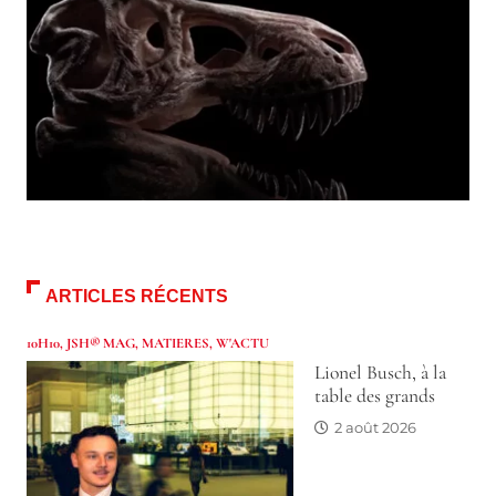
ARTICLES RÉCENTS
10H10
,
JSH® MAG
,
MATIERES
,
W'ACTU
Lionel Busch, à la
table des grands
2 août 2026