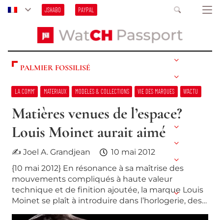
JSHABO
PAYPAL
PALMIER FOSSILISÉ
LA COMM’
MATERIAUX
MODELES & COLLECTIONS
VIE DES MARQUES
W’ACTU
Matières venues de l’espace?
Louis Moinet aurait aimé
✍ Joel A. Grandjean
10 mai 2012
{10 mai 2012} En résonance à sa maîtrise des
mouvements compliqués à haute valeur
technique et de finition ajoutée, la marque Louis
Moinet se plaît à introduire dans l’horlogerie, des…