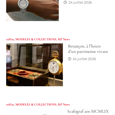
24 juillet 2026
10H10
,
MODELES & COLLECTIONS
,
RP News
Besançon, à l’heure
d’un patrimoine vivant
24 juillet 2026
10H10
,
MODELES & COLLECTIONS
,
RP News
Scafograf 200 MCMLIX