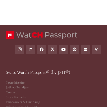
Swiss Watch Passport® (by JSH®)
Notre histoire
Joël A. Grandjean
Contact
Story Textuelle
Partenariats & Fundrising
Police Cookies & RGPD