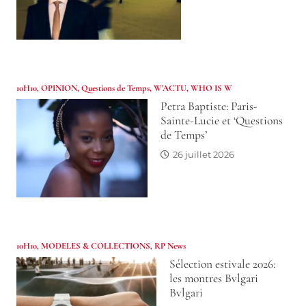
10H10
,
OPINION
,
Questions de Temps
,
W'ACTU
,
WHO IS W
Petra Baptiste: Paris-
Sainte-Lucie et ‘Questions
de Temps’
26 juillet 2026
10H10
,
MODELES & COLLECTIONS
,
RP News
Sélection estivale 2026:
les montres Bvlgari
Bvlgari