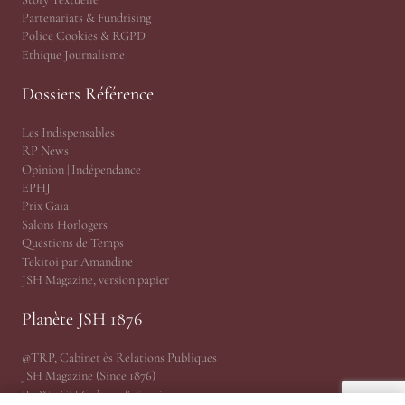
Partenariats & Fundrising
Police Cookies & RGPD
Ethique Journalisme
Dossiers Référence
Les Indispensables
RP News
Opinion | Indépendance
EPHJ
Prix Gaïa
Salons Horlogers
Questions de Temps
Tekitoi par Amandine
JSH Magazine, version papier
Planète JSH 1876
@TRP, Cabinet ès Relations Publiques
JSH Magazine (Since 1876)
ProWatCH Culture & Savoirs