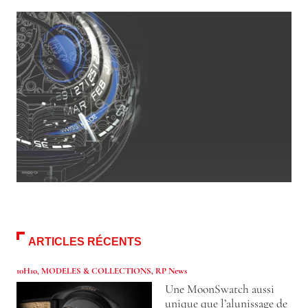
ARTICLES RÉCENTS
10H10
,
MODELES & COLLECTIONS
,
RP News
Une MoonSwatch aussi
unique que l’alunissage de