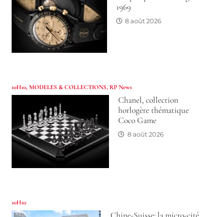
1969
8 août 2026
10H10
,
MODELES & COLLECTIONS
,
RP News
Chanel, collection
horlogère thématique
Coco Game
8 août 2026
10H10
Chine-Suisse: la micro-cité