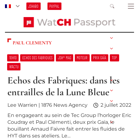
JSHABO
PAYPAL
PAUL CLEMENTY
10H10
ECHOS DES FABRIQUES
JSH® MAG
MOTEUR
PRIX GAÏA
TOP
W’ACTU
Echos des Fabriques: dans les
entrailles de la Lune Bleue
Lee Warrien | 1876 News Agency
2 juillet 2022
En engageant au sein de Tec Group l’horloger Eric
Coudray et Paul Clémenti, deux prix Gaïa, le
bouillant Arnaud Faivre fait entrer les fluides de
HYT dans ses ateliers. Le…