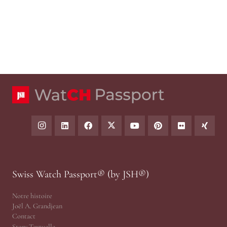
Swiss Watch Passport® (by JSH®)
Notre histoire
Joël A. Grandjean
Contact
Story Textuelle