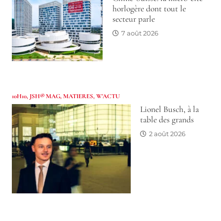
horlogère dont tout le
secteur parle
7 août 2026
10H10
,
JSH® MAG
,
MATIERES
,
W'ACTU
Lionel Busch, à la
table des grands
2 août 2026