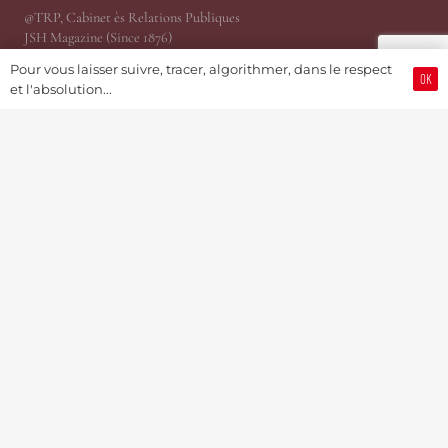
@TRP, Cabinet ès Relations Publiques
JSH Magazine (Since 1876)
ProWatCH Culture & Savoirs
Pour vous laisser suivre, tracer, algorithmer, dans le respect
ProWatCH Opérations
OK
et l'absolution...
TàG Press +41, News Agency
Genevaworld.org
Utile
Soumettre une info
Devenir Membre / S’abonner
Partenariats Pub & PR
Présidence
MediaKit 2024
Jobs
Mise en relation d’affaire
©Swiss Watch Passport by JSH® (Since 1876) – Soutenu par