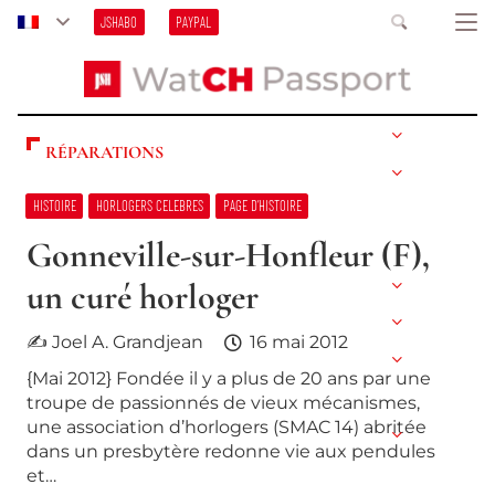
JSHABO
PAYPAL
RÉPARATIONS
HISTOIRE
HORLOGERS CELEBRES
PAGE D’HISTOIRE
Gonneville-sur-Honfleur (F),
un curé horloger
✍ Joel A. Grandjean
16 mai 2012
{Mai 2012} Fondée il y a plus de 20 ans par une
troupe de passionnés de vieux mécanismes,
une association d’horlogers (SMAC 14) abritée
dans un presbytère redonne vie aux pendules
et…