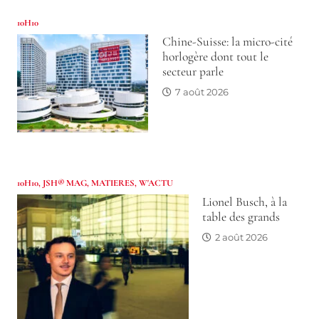
10H10
Chine-Suisse: la micro-cité
horlogère dont tout le
secteur parle
7 août 2026
10H10
,
JSH® MAG
,
MATIERES
,
W'ACTU
Lionel Busch, à la
table des grands
2 août 2026