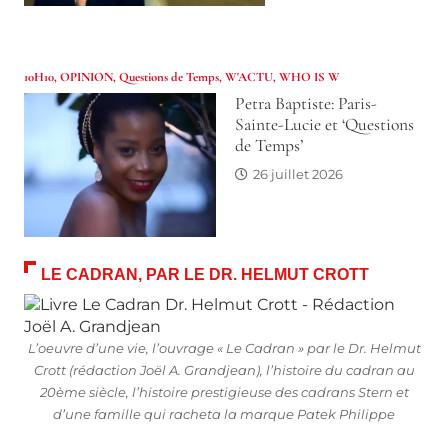
10H10
,
OPINION
,
Questions de Temps
,
W'ACTU
,
WHO IS W
Petra Baptiste: Paris-
Sainte-Lucie et ‘Questions
de Temps’
26 juillet 2026
LE CADRAN, PAR LE DR. HELMUT CROTT
L’oeuvre d’une vie, l’ouvrage « Le Cadran » par le Dr. Helmut
Crott (rédaction Joël A. Grandjean), l’histoire du cadran au
20ème siècle, l’histoire prestigieuse des cadrans Stern et
d’une famille qui racheta la marque Patek Philippe