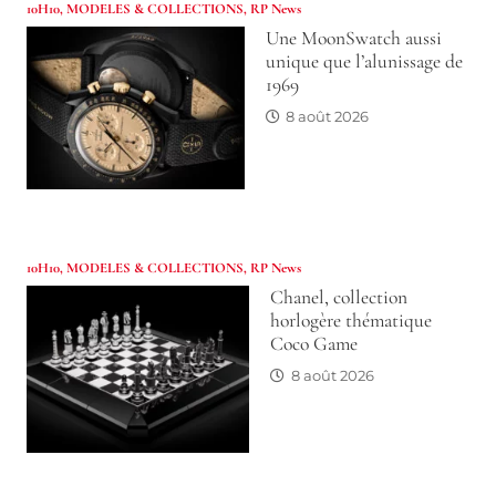
10H10
,
MODELES & COLLECTIONS
,
RP News
Une MoonSwatch aussi
unique que l’alunissage de
1969
8 août 2026
10H10
,
MODELES & COLLECTIONS
,
RP News
Chanel, collection
horlogère thématique
Coco Game
8 août 2026