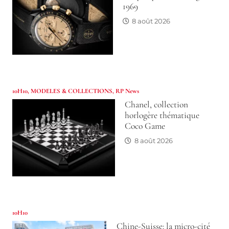
1969
8 août 2026
10H10
,
MODELES & COLLECTIONS
,
RP News
Chanel, collection
horlogère thématique
Coco Game
8 août 2026
10H10
Chine-Suisse: la micro-cité