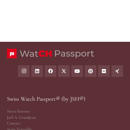
Swiss Watch Passport® (by JSH®)
Notre histoire
Joël A. Grandjean
Contact
Story Textuelle