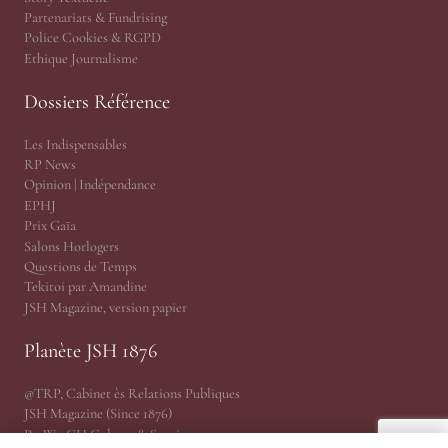
Partenariats & Fundrising
Police Cookies & RGPD
Ethique Journalisme
Dossiers Référence
Les Indispensables
RP News
Opinion | Indépendance
EPHJ
Prix Gaïa
Salons Horlogers
Questions de Temps
Tekitoi par Amandine
JSH Magazine, version papier
Planète JSH 1876
@TRP, Cabinet ès Relations Publiques
JSH Magazine (Since 1876)
ProWatCH Culture & Savoirs