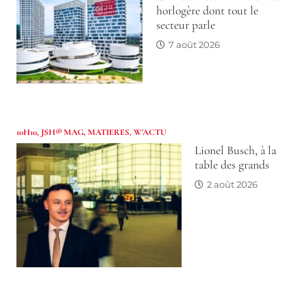
horlogère dont tout le
secteur parle
7 août 2026
10H10
,
JSH® MAG
,
MATIERES
,
W'ACTU
Lionel Busch, à la
table des grands
2 août 2026