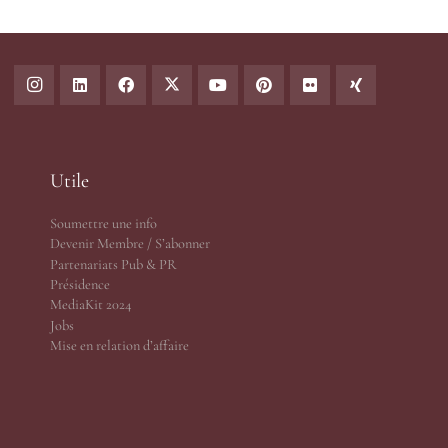
Utile
Soumettre une info
Devenir Membre / S’abonner
Partenariats Pub & PR
Présidence
MediaKit 2024
Jobs
Mise en relation d’affaire