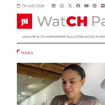
09 août 2026
10H10
W’ACTU
OPINION
RP News
COTRAITANCE
HI
TOOLS