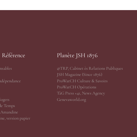
s Référence
Planète JSH 1876
nsables
@TRP, Cabinet ès Relations Publiques
JSH Magazine (Since 1876)
Indépendance
ProWatCH Culture & Savoirs
ProWatCH Opérations
TàG Press +41, News Agency
logers
Genevaworld.org
de Temps
r Amandine
ne, version papier