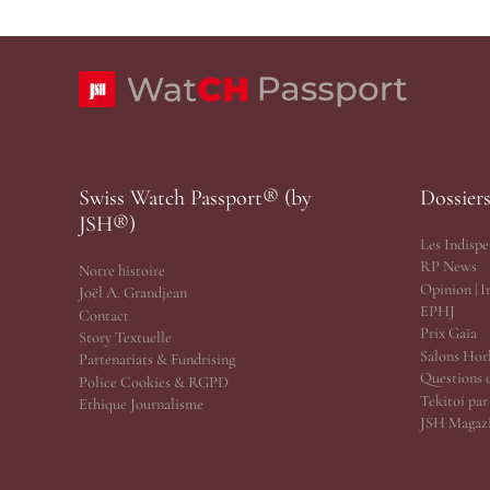
Swiss Watch Passport® (by
Dossier
JSH®)
Les Indispe
RP News
Notre histoire
Opinion | 
Joël A. Grandjean
EPHJ
Contact
Prix Gaïa
Story Textuelle
Salons Hor
Partenariats & Fundrising
Questions 
Police Cookies & RGPD
Tekitoi pa
Ethique Journalisme
JSH Magazi