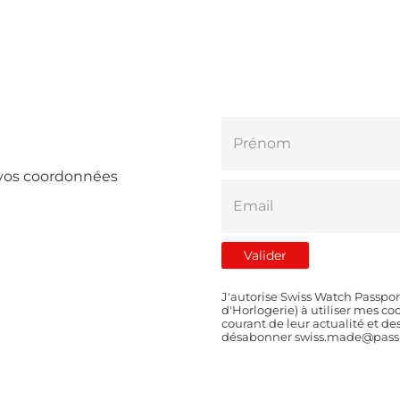
e vos coordonnées
J'autorise Swiss Watch Passpor
d'Horlogerie) à utiliser mes 
courant de leur actualité et d
désabonner swiss.made@passp