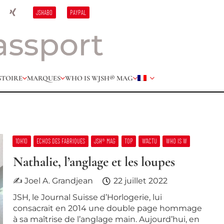
JSHABO
PAYPAL
STOIRE
MARQUES
WHO IS W
JSH® MAG
10H10
ECHOS DES FABRIQUES
JSH® MAG
TOP
W’ACTU
WHO IS W
Nathalie, l’anglage et les loupes
✍ Joel A. Grandjean
22 juillet 2022
JSH, le Journal Suisse d’Horlogerie, lui
consacrait en 2014 une double page hommage
à sa maîtrise de l’anglage main. Aujourd’hui, en