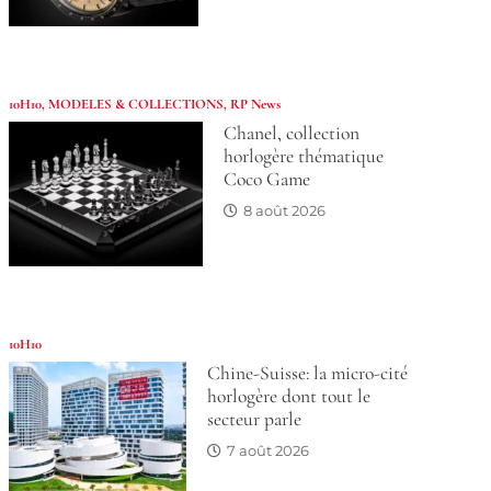
10H10
,
MODELES & COLLECTIONS
,
RP News
Chanel, collection
horlogère thématique
Coco Game
8 août 2026
10H10
Chine-Suisse: la micro-cité
horlogère dont tout le
secteur parle
7 août 2026