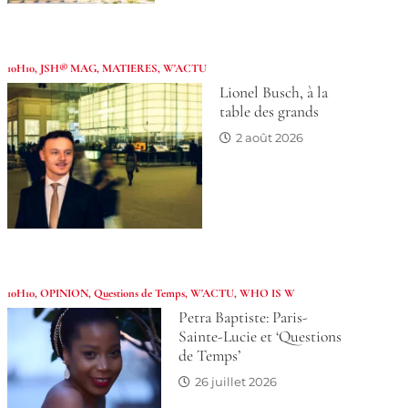
10H10
,
JSH® MAG
,
MATIERES
,
W'ACTU
Lionel Busch, à la
table des grands
2 août 2026
10H10
,
OPINION
,
Questions de Temps
,
W'ACTU
,
WHO IS W
Petra Baptiste: Paris-
Sainte-Lucie et ‘Questions
de Temps’
26 juillet 2026