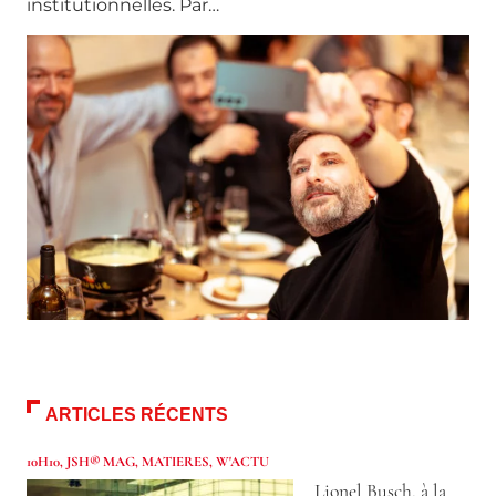
institutionnelles. Par…
ARTICLES RÉCENTS
10H10
,
JSH® MAG
,
MATIERES
,
W'ACTU
Lionel Busch, à la