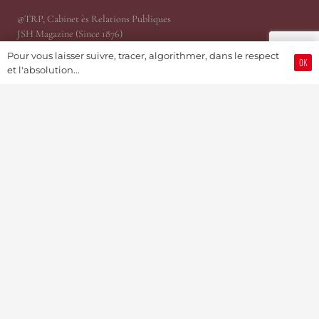
@TRP, Cabinet ès Relations Publiques
JSH Magazine (Since 1876)
ProWatCH Culture & Savoirs
Pour vous laisser suivre, tracer, algorithmer, dans le respect
OK
ProWatCH Opérations
et l'absolution...
TàG Press +41, News Agency
Genevaworld.org
Utile
Soumettre une info
Devenir Membre / S’abonner
Partenariats Pub & PR
Présidence
MediaKit 2024
Jobs
Mise en relation d’affaire