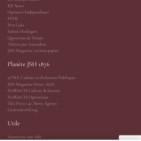
RP News
Opinion | Indépendance
EPHJ
Prix Gaïa
Salons Horlogers
Questions de Temps
Tekitoi par Amandine
JSH Magazine, version papier
Planète JSH 1876
@TRP, Cabinet ès Relations Publiques
JSH Magazine (Since 1876)
ProWatCH Culture & Savoirs
ProWatCH Opérations
TàG Press +41, News Agency
Genevaworld.org
Utile
Soumettre une info