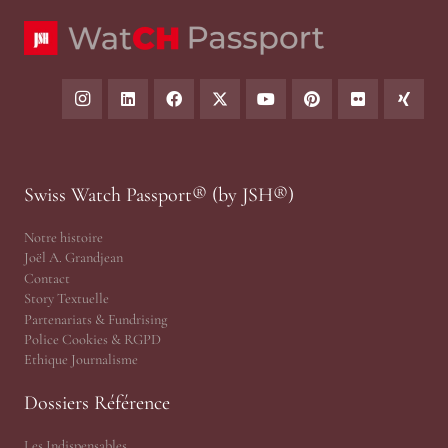
Swiss Watch Passport® (by JSH®)
Notre histoire
Joël A. Grandjean
Contact
Story Textuelle
Partenariats & Fundrising
Police Cookies & RGPD
Ethique Journalisme
Dossiers Référence
Les Indispensables