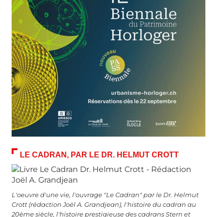
LE CADRAN, PAR LE DR. HELMUT CROTT
L'oeuvre d'une vie, l'ouvrage "Le Cadran" par le Dr. Helmut
Crott (rédaction Joël A. Grandjean), l'histoire du cadran au
20ème siècle, l'histoire prestigieuse des cadrans Stern et