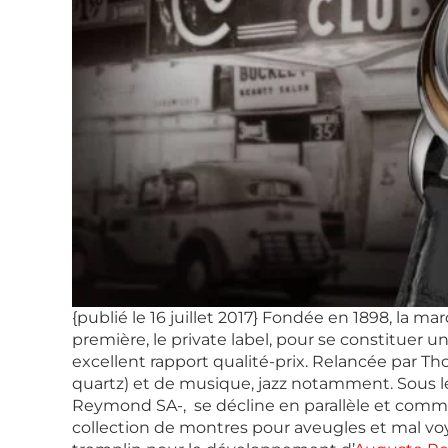
{publié le 16 juillet 2017} Fondée en 1898, la m
première, le private label, pour se constituer
excellent rapport qualité-prix. Relancée par Th
quartz) et de musique, jazz notamment. Sous le
Reymond SA-, se décline en parallèle et comme
collection de montres pour aveugles et mal voy