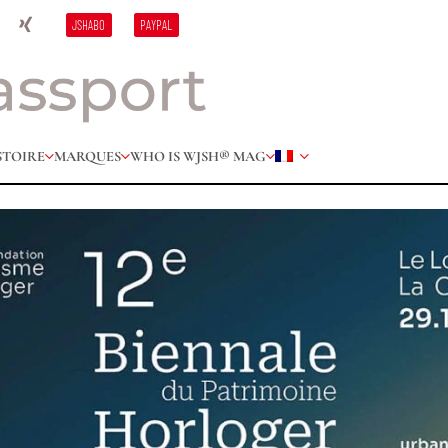
JSHABO
PAYPAL
STOIRE
MARQUES
WHO IS W
JSH® MAG