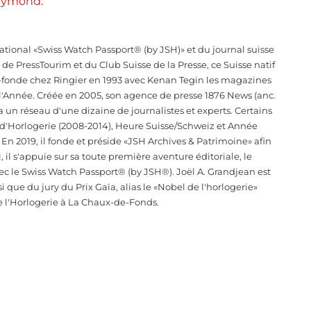
eymond
.
tional «Swiss Watch Passport® (by JSH)» et du journal suisse
e PressTourim et du Club Suisse de la Presse, ce Suisse natif
co-fonde chez Ringier en 1993 avec Kenan Tegin les magazines
 l'Année. Créée en 2005, son agence de presse 1876 News (anc.
a un réseau d'une dizaine de journalistes et experts. Certains
e d'Horlogerie (2008-2014), Heure Suisse/Schweiz et Année
 En 2019, il fonde et préside «JSH Archives & Patrimoine» afin
, il s'appuie sur sa toute première aventure éditoriale, le
ec le Swiss Watch Passport® (by JSH®). Joël A. Grandjean est
que du jury du Prix Gaïa, alias le «Nobel de l'horlogerie»
e l'Horlogerie à La Chaux-de-Fonds.