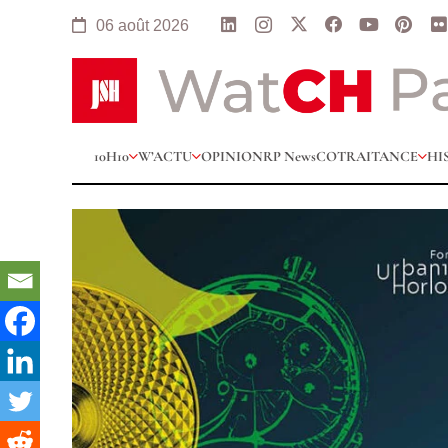
06 août 2026
10H10
W’ACTU
OPINION
RP News
COTRAITANCE
HI