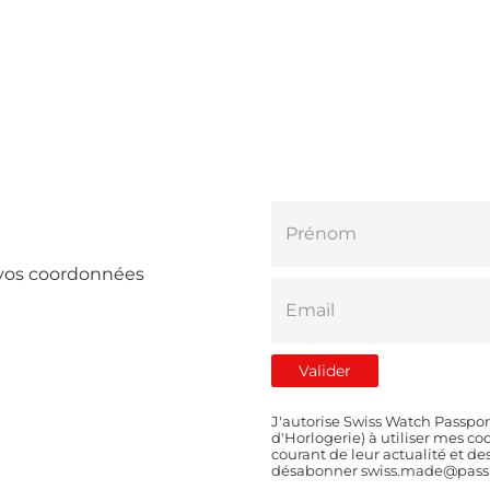
e vos coordonnées
J'autorise Swiss Watch Passpor
d'Horlogerie) à utiliser mes 
courant de leur actualité et d
désabonner swiss.made@passp