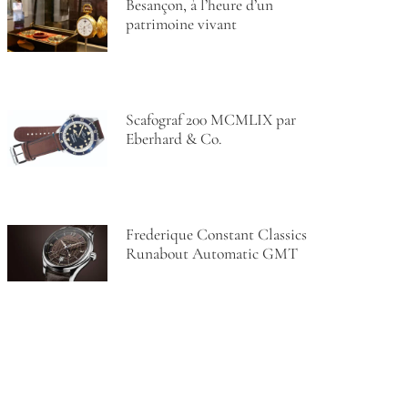
Besançon, à l’heure d’un
patrimoine vivant
Scafograf 200 MCMLIX par
Eberhard & Co.
Frederique Constant Classics
Runabout Automatic GMT