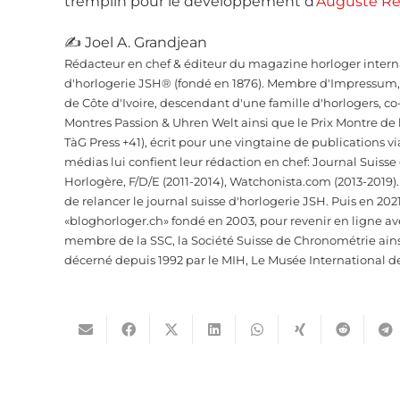
tremplin pour le développement d’
Auguste R
✍ Joel A. Grandjean
Rédacteur en chef & éditeur du magazine horloger interna
d'horlogerie JSH® (fondé en 1876). Membre d'Impressum, d
de Côte d'Ivoire, descendant d'une famille d'horlogers, 
Montres Passion & Uhren Welt ainsi que le Prix Montre de
TàG Press +41), écrit pour une vingtaine de publications vi
médias lui confient leur rédaction en chef: Journal Suiss
Horlogère, F/D/E (2011-2014), Watchonista.com (2013-2019).
de relancer le journal suisse d'horlogerie JSH. Puis en 2021
«bloghorloger.ch» fondé en 2003, pour revenir en ligne av
membre de la SSC, la Société Suisse de Chronométrie ainsi 
décerné depuis 1992 par le MIH, Le Musée International d