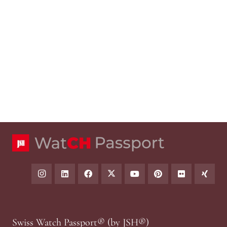
Swiss Watch Passport® (by JSH®)