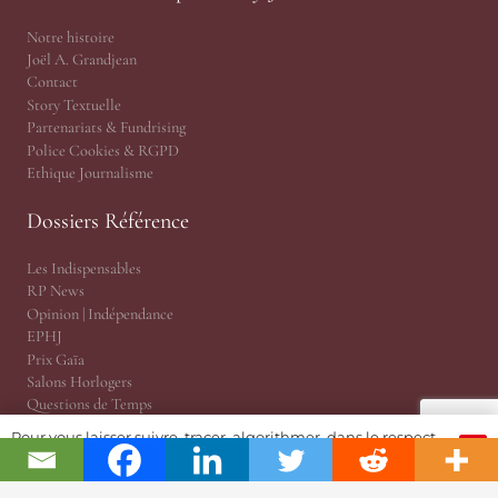
Notre histoire
Joël A. Grandjean
Contact
Story Textuelle
Partenariats & Fundrising
Police Cookies & RGPD
Ethique Journalisme
Dossiers Référence
Les Indispensables
RP News
Opinion | Indépendance
EPHJ
Prix Gaïa
Salons Horlogers
Questions de Temps
Tekitoi par Amandine
Pour vous laisser suivre, tracer, algorithmer, dans le respect
OK
JSH Magazine, version papier
et l'absolution...