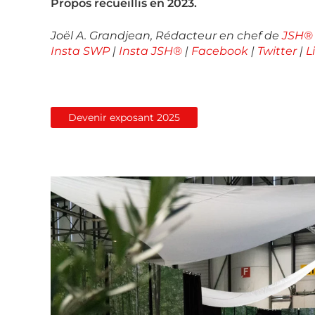
Propos recueillis en 2023.
Joël A. Grandjean, Rédacteur en chef de
JSH®
Insta SWP
|
Insta JSH®
|
Facebook
|
Twitter
|
L
Devenir exposant 2025