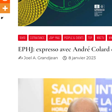
10H10
COTRAITANCE
JSH® MAG
PEOPLE & EVENTS
TOP
W’ACTU
WH
EPHJ: expresso avec André Colard e
✍ Joel A. Grandjean
8 janvier 2023