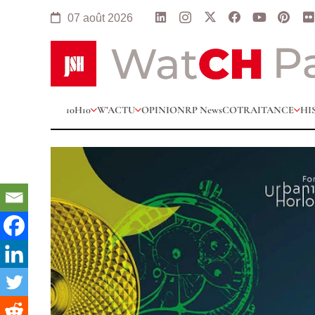
07 août 2026
10H10
W’ACTU
OPINION
RP News
COTRAITANCE
HI