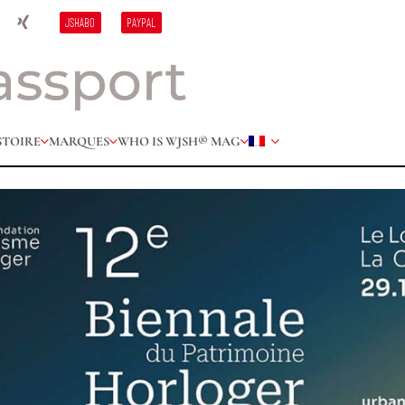
JSHABO
PAYPAL
STOIRE
MARQUES
WHO IS W
JSH® MAG