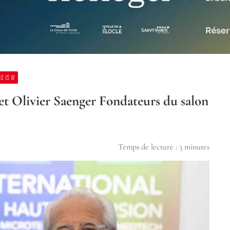
O IS W
t Olivier Saenger Fondateurs du salon
Temps de lecture :
3
minutes