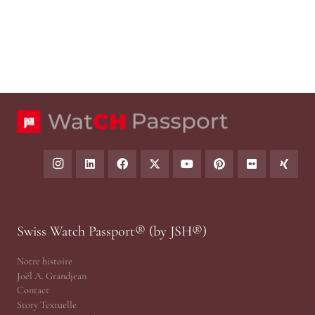
Swiss Watch Passport® (by JSH®)
Notre histoire
Joël A. Grandjean
Contact
Story Textuelle