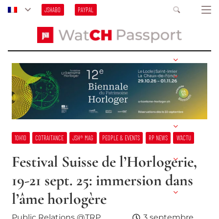
JSHABO
PAYPAL
10H10
COTRAITANCE
JSH® MAG
PEOPLE & EVENTS
RP NEWS
W’ACTU
Festival Suisse de l’Horlogerie,
19-21 sept. 25: immersion dans
l’âme horlogère
Public Relations @TRP
3 septembre