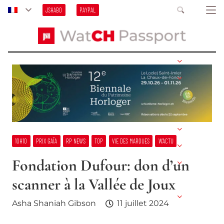
JSHABO
PAYPAL
10H10
PRIX GAÏA
RP NEWS
TOP
VIE DES MARQUES
W’ACTU
Fondation Dufour: don d’un
scanner à la Vallée de Joux
Asha Shaniah Gibson
11 juillet 2024