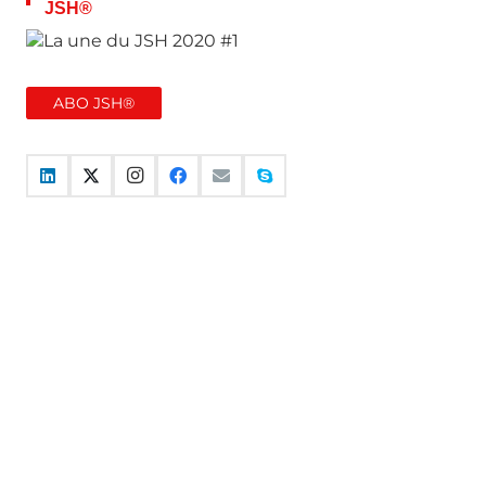
JSH®
ABO JSH®