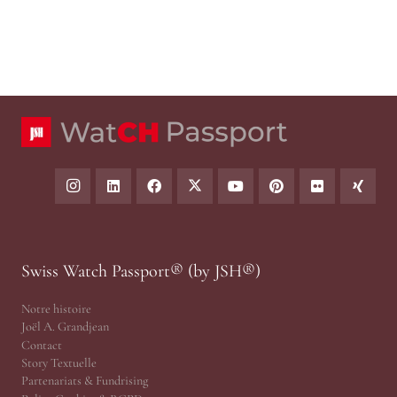
Swiss Watch Passport® (by JSH®)
Notre histoire
Joël A. Grandjean
Contact
Story Textuelle
Partenariats & Fundrising