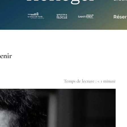
enir
Temps de lecture :
< 1
minute