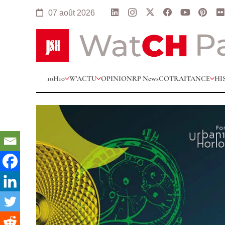
07 août 2026
10H10
W’ACTU
OPINION
RP News
COTRAITANCE
HI