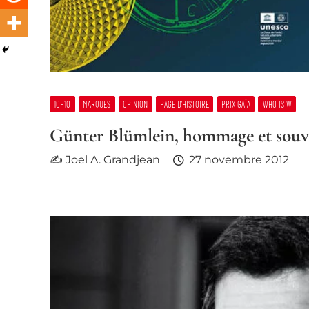
10H10
MARQUES
OPINION
PAGE D’HISTOIRE
PRIX GAÏA
WHO IS W
Günter Blümlein, hommage et souv
✍ Joel A. Grandjean
27 novembre 2012