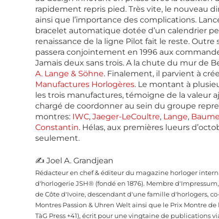
rapidement repris pied. Très vite, le nouveau d
ainsi que l’importance des complications. Lanc
bracelet automatique dotée d’un calendrier perp
renaissance de la ligne Pilot fait le reste. Out
passera conjointement en 1996 aux commandes d
Jamais deux sans trois. A la chute du mur de Be
A. Lange & Söhne
. Finalement, il parvient à cr
Manufactures Horlogères
. Le montant à plusie
les trois manufactures, témoigne de la valeur 
chargé de coordonner au sein du groupe repr
montres:
IWC
,
Jaeger-LeCoultre
,
Lange
,
Baume 
Constantin
. Hélas, aux premières lueurs d’octob
seulement.
✍ Joel A. Grandjean
Rédacteur en chef & éditeur du magazine horloger interna
d'horlogerie JSH® (fondé en 1876). Membre d'Impressum, d
de Côte d'Ivoire, descendant d'une famille d'horlogers, 
Montres Passion & Uhren Welt ainsi que le Prix Montre de
TàG Press +41), écrit pour une vingtaine de publications vi