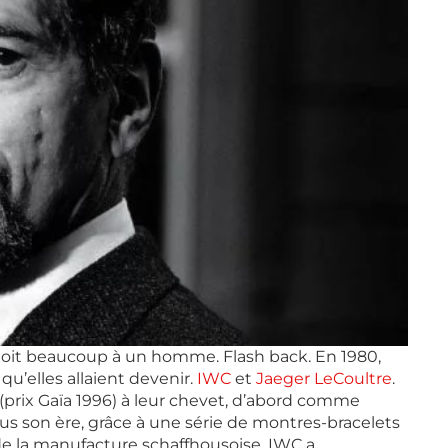
 doit beaucoup à un homme. Flash back. En 1980,
u’elles allaient devenir.
IWC
et
Jaeger LeCoultre
.
(prix Gaïa 1996) à leur chevet, d’abord comme
us son ère, grâce à une série de montres-bracelets
de la manufacture schaffhousoise, IWC a