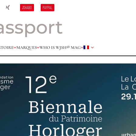
JSHABO
PAYPAL
STOIRE
MARQUES
WHO IS W
JSH® MAG