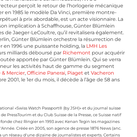
irecteur perçoit le retour de l’horlogerie mécanique
er en 1985 le modèle Da Vinci, première montre-
étuel à prix abordable, est un acte visionnaire. La
re son implication à Schaffhouse, Günter Blümlein
e Jaeger-LeCoultre, qu’il revitalisera également.
rlin, Günter Blümlein orchestre la résurrection de
éer en 1996 une puissante holding, la
LMH Les
urs milliards déboursé par
Richemont
pour acquérir
ajoutée apportée par Günter Blümlein. Qui se verra
eneur les activités haut de gamme du segment
& Mercier
,
Officine Panerai
,
Piaget
et
Vacheron
re 2001, le 1er du mois, il décède à l’âge de 58 ans
tional «Swiss Watch Passport® (by JSH)» et du journal suisse
e PressTourim et du Club Suisse de la Presse, ce Suisse natif
co-fonde chez Ringier en 1993 avec Kenan Tegin les magazines
 l'Année. Créée en 2005, son agence de presse 1876 News (anc.
a un réseau d'une dizaine de journalistes et experts. Certains