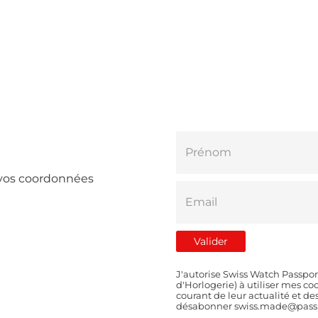
e vos coordonnées
J'autorise Swiss Watch Passpor
d'Horlogerie) à utiliser mes 
courant de leur actualité et d
désabonner swiss.made@passp