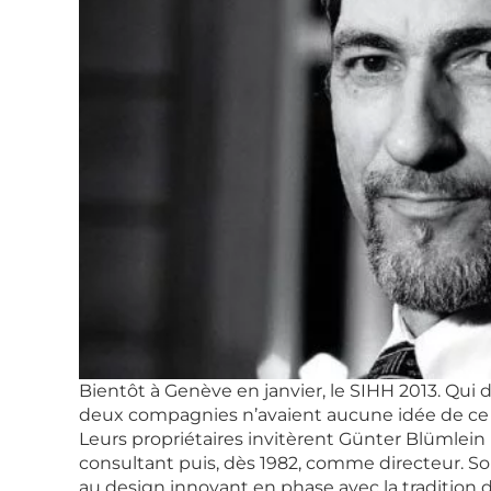
Bientôt à Genève en janvier, le SIHH 2013. Qui
deux compagnies n’avaient aucune idée de ce q
Leurs propriétaires invitèrent Günter Blümlein 
consultant puis, dès 1982, comme directeur. So
au design innovant en phase avec la tradition 