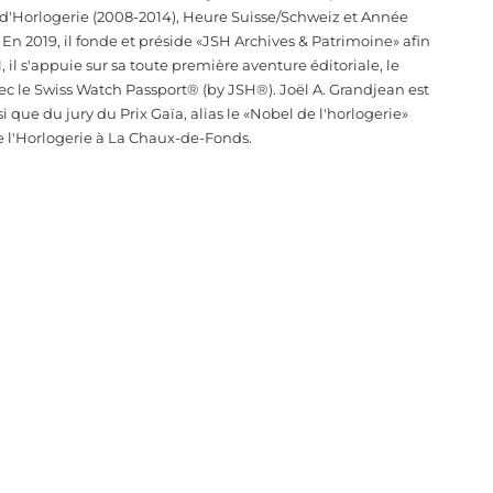
e d'Horlogerie (2008-2014), Heure Suisse/Schweiz et Année
 En 2019, il fonde et préside «JSH Archives & Patrimoine» afin
, il s'appuie sur sa toute première aventure éditoriale, le
ec le Swiss Watch Passport® (by JSH®). Joël A. Grandjean est
que du jury du Prix Gaïa, alias le «Nobel de l'horlogerie»
e l'Horlogerie à La Chaux-de-Fonds.