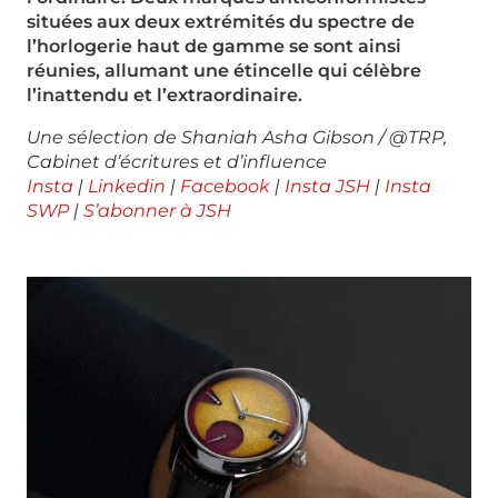
situées aux deux extrémités du spectre de
l’horlogerie haut de gamme se sont ainsi
réunies, allumant une étincelle qui célèbre
l’inattendu et l’extraordinaire.
Une sélection de Shaniah Asha Gibson / @TRP,
Cabinet
d’écritures et d’influence
Insta
|
Linkedin
|
Facebook
|
Insta JSH
|
Insta
SWP
|
S’abonner à JSH