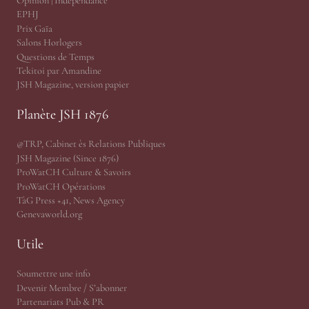
Opinion | Indépendance
EPHJ
Prix Gaïa
Salons Horlogers
Questions de Temps
Tekitoi par Amandine
JSH Magazine, version papier
Planète JSH 1876
@TRP, Cabinet ès Relations Publiques
JSH Magazine (Since 1876)
ProWatCH Culture & Savoirs
ProWatCH Opérations
TàG Press +41, News Agency
Genevaworld.org
Utile
Soumettre une info
Devenir Membre / S’abonner
Partenariats Pub & PR