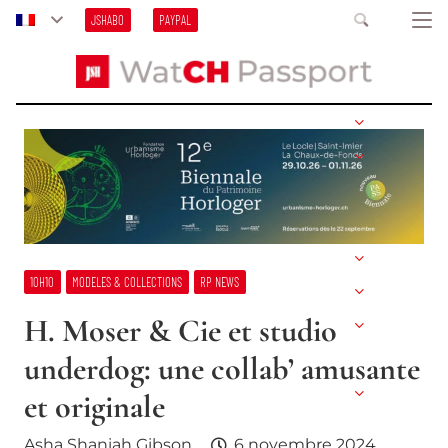
JSHABO
PAYPAL
10H10
MODELES & COLLECTIONS
RP NEWS
H. Moser & Cie et studio
underdog: une collab’ amusante
et originale
Asha Shaniah Gibson
6 novembre 2024