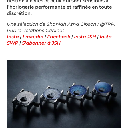
destiné à celles et ceux
qui sont sensibles à
l’horlogerie performante et raffinée en toute
discrétion.
Une sélection de Shaniah Asha Gibson / @TRP,
Public Relations Cabinet
Insta
|
Linkedin
|
Facebook
|
Insta JSH
|
Insta
SWP
|
S’abonner à JSH