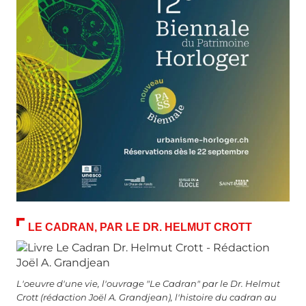
LE CADRAN, PAR LE DR. HELMUT CROTT
L'oeuvre d'une vie, l'ouvrage "Le Cadran" par le Dr. Helmut
Crott (rédaction Joël A. Grandjean), l'histoire du cadran au