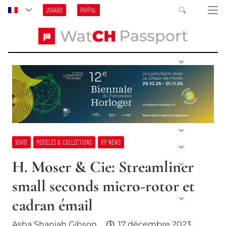
JSHABO
PAYPAL
10H10
MODELES & COLLECTIONS
RP NEWS
H. Moser & Cie: Streamliner
small seconds micro-rotor et
cadran émail
Asha Shaniah Gibson
17 décembre 2023