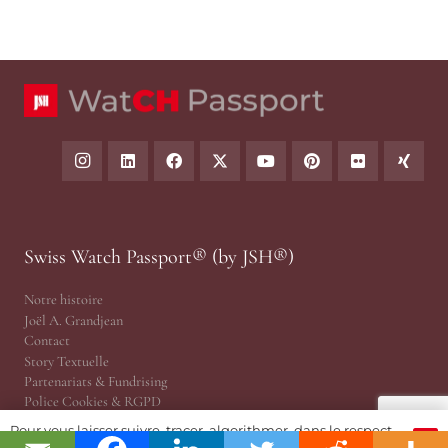
Swiss Watch Passport® (by JSH®)
Notre histoire
Joël A. Grandjean
Contact
Story Textuelle
Partenariats & Fundrising
Police Cookies & RGPD
Ethique Journalisme
Pour vous laisser suivre, tracer, algorithmer, dans le respect
OK