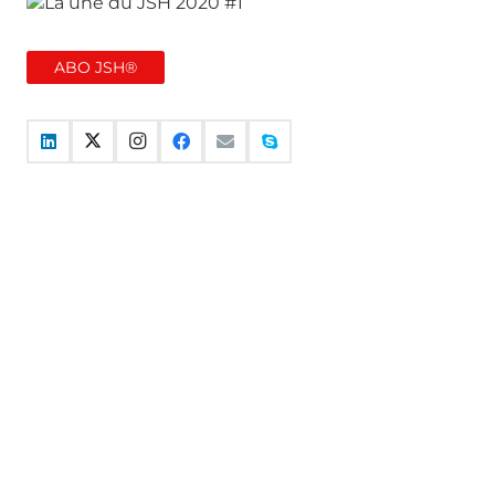
ABO JSH®