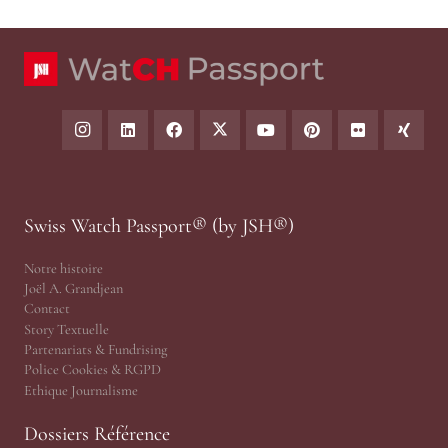
Swiss Watch Passport® (by JSH®)
Notre histoire
Joël A. Grandjean
Contact
Story Textuelle
Partenariats & Fundrising
Police Cookies & RGPD
Ethique Journalisme
Dossiers Référence