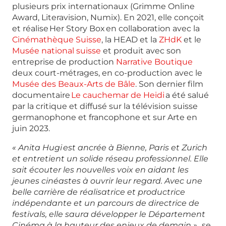
plusieurs prix internationaux (Grimme Online
Award, Literavision, Numix). En 2021, elle conçoit
et réalise Her Story Box en collaboration avec la
Cinémathèque Suisse
, la HEAD et la
ZHdK
et le
Musée national suisse
et produit avec son
entreprise de production
Narrative Boutique
deux court-métrages, en co-production avec le
Musée des Beaux-Arts de Bâle
. Son dernier film
documentaire
Le cauchemar de Heidi
a été salué
par la critique et diffusé sur la télévision suisse
germanophone et francophone et sur Arte en
juin 2023.
« Anita Hugi est ancrée à Bienne, Paris et Zurich
et entretient un solide réseau professionnel. Elle
sait écouter les nouvelles voix en aidant les
jeunes cinéastes à ouvrir leur regard. Avec une
belle carrière de réalisatrice et productrice
indépendante et un parcours de directrice de
festivals, elle saura développer le Département
Cinéma à la hauteur des enjeux de demain »
, se