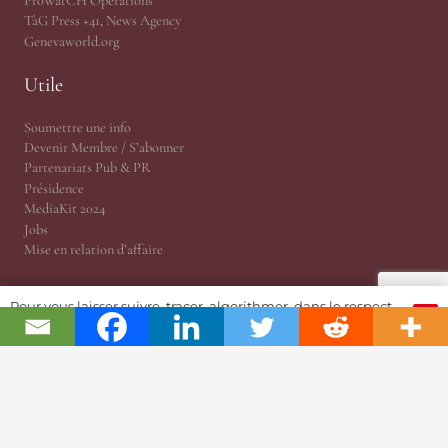
ProWatCH Opérations
TàG Press +41, News Agency
Genevaworld.org
Utile
Soumettre une info
Devenir Membre / S’abonner
Partenariats Pub & PR
Présidence
MediaKit 2024
Jobs
Mise en relation d’affaire
Pour vous laisser suivre, tracer, algorithmer, dans le respect
OK
et l'absolution...
©Swiss Watch Passport by JSH® (Since 1876) – Soutenu par
l’Association
ProWatCH
Savoirs & Culture Horlogers suisses.