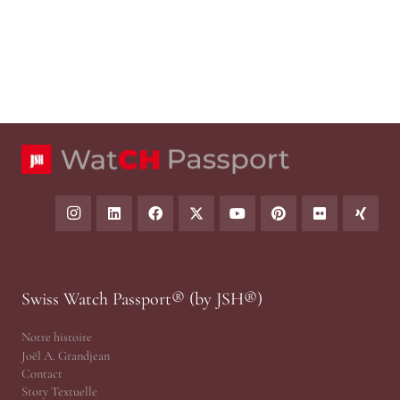
Swiss Watch Passport® (by JSH®)
Notre histoire
Joël A. Grandjean
Contact
Story Textuelle