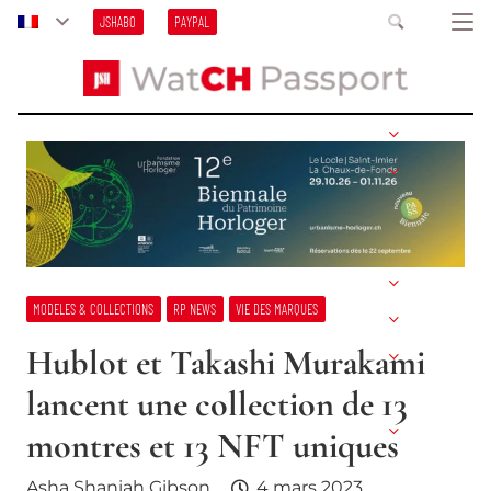
JSHABO
PAYPAL
MODELES & COLLECTIONS
RP NEWS
VIE DES MARQUES
Hublot et Takashi Murakami
lancent une collection de 13
montres et 13 NFT uniques
Asha Shaniah Gibson
4 mars 2023