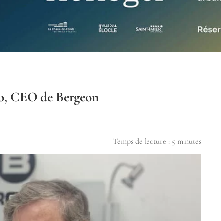
ro, CEO de Bergeon
Temps de lecture :
5
minutes