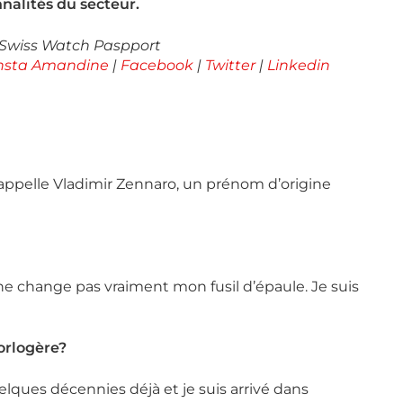
nalités du secteur.
 Swiss Watch Paspport
nsta Amandine
|
Facebook
|
Twitter
|
Linkedin
m’appelle Vladimir Zennaro, un prénom d’origine
ne change pas vraiment mon fusil d’épaule. Je suis
orlogère?
lques décennies déjà et je suis arrivé dans