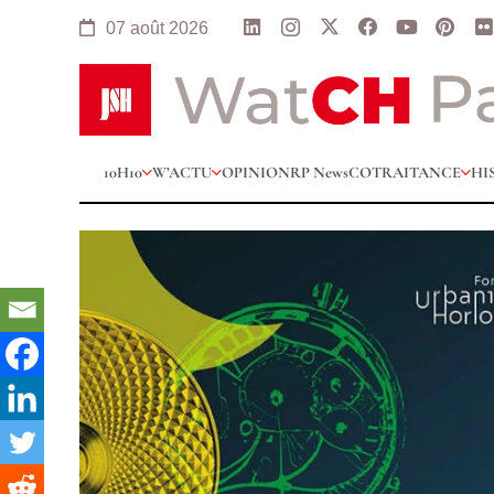
07 août 2026
10H10
W’ACTU
OPINION
RP News
COTRAITANCE
HI