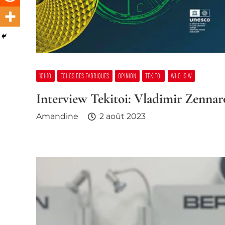
10H10
ECHOS DES FABRIQUES
OPINION
TEKITOI
WHO IS W
Interview Tekitoi: Vladimir Zenna
Amandine
2 août 2023