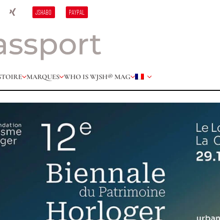
JSHABO
PAYPAL
STOIRE
MARQUES
WHO IS W
JSH® MAG