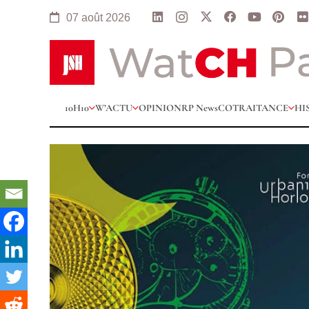
07 août 2026
10H10
W’ACTU
OPINION
RP News
COTRAITANCE
HI