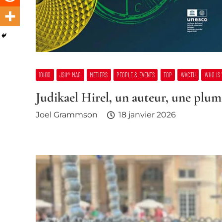
10H10
JSH® MAG
METIERS
PEOPLE & EVENTS
TOP
W’ACTU
WHO IS
Judikael Hirel, un auteur, une plum
Joel Grammson
18 janvier 2026