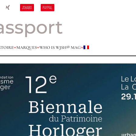
JSHABO
PAYPAL
STOIRE
MARQUES
WHO IS W
JSH® MAG