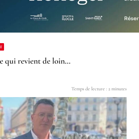
 W
e qui revient de loin…
Temps de lecture :
2
minutes