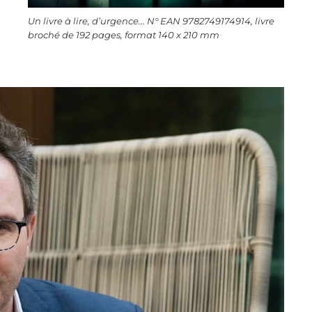
Un livre à lire, d’urgence... N° EAN 9782749174914, livre
broché de 192 pages, format 140 x 210 mm