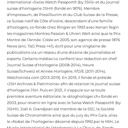
international «Swiss Watch Passport® (by JSH)» et du journal
suisse d'horlogerie JSH® (fondé en 1876). Membre
d'Impressum, de PressTourim et du Club Suisse de la Presse,
ce Suisse natif de Côte d'Ivoire, descendant d'une famille
d'horlogers, co-fonde chez Ringier en 1993 avec Kenan Tegin
les magazines Montres Passion & Uhren Welt ainsi que le Prix
Montre de l'Année. Créée en 2005, son agence de presse 1876
News (anc. TàG Press +41), écrit pour une vingtaine de
publications via un réseau d'une dizaine de journalistes et
experts. Certains médias lui confient leur rédaction en chef:
Journal Suisse d'Horlogerie (2008-2014), Heure
Suisse/Schweiz et Année Horlogère, F/D/E (2011-2014),
Watchonista.com (2013-2019). En 2019, il fonde et préside
«JSH Archives & Patrimoine» afin de relancer le journal suisse
d'horlogerie JSH. Puis en 2021, il s'appuie sur sa toute
première aventure éditoriale, le «bloghorloger.ch» fondé en
2003, pour revenir en ligne avec le Swiss Watch Passport® (by
JSH®). Joël A. Grandjean est membre de la SSC, la Société
Suisse de Chronométrie ainsi que du jury du Prix Gaïa, alias
le «Nobel de l'horlogerie» décerné depuis 1992 par le MIH, Le
Musée International de l'Horlogerie à La Chaux-de-Fonds.