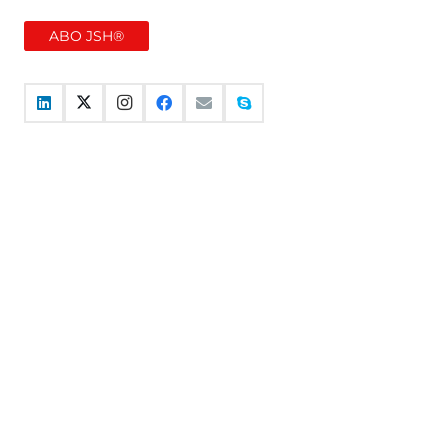
ABO JSH®