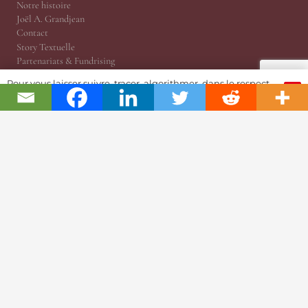
Notre histoire
Joël A. Grandjean
Contact
Story Textuelle
Partenariats & Fundrising
Police Cookies & RGPD
Pour vous laisser suivre, tracer, algorithmer, dans le respect
Ethique Journalisme
OK
et l'absolution...
Dossiers Référence
Les Indispensables
RP News
Opinion | Indépendance
EPHJ
Prix Gaïa
Salons Horlogers
Questions de Temps
Tekitoi par Amandine
JSH Magazine, version papier
Planète JSH 1876