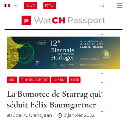
JSHABO
PAYPAL
10H10
ECHOS DES FABRIQUES
JSH® MAG
W’ACTU
La Bumotec de Starrag qui
séduit Félix Baumgartner
✍ Joel A. Grandjean
3 janvier 2022