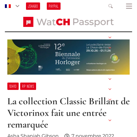
JSHABO
PAYPAL
10H10
RP NEWS
La collection Classic Brillant de
Victorinox fait une entrée
remarquée
Asha Shaniah Gibson
7 novembre 2022