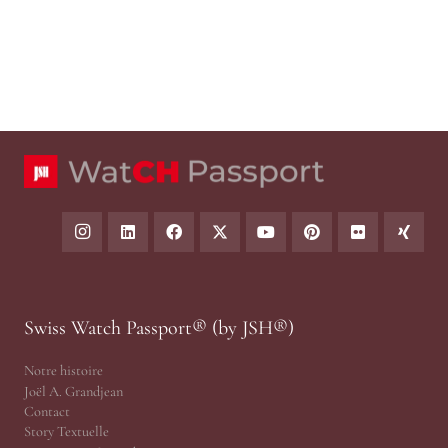
Swiss Watch Passport® (by JSH®)
Notre histoire
Joël A. Grandjean
Contact
Story Textuelle