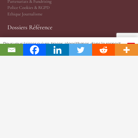
Partenariats & Fundrising
Police Cookies & RGPD
Ethique Journalisme
Dossiers Référence
Les Indispensables
Pour vous laisser suivre, tracer, algorithmer, dans le respect
OK
RP News
et l'absolution...
Opinion | Indépendance
EPHJ
Prix Gaïa
Salons Horlogers
Questions de Temps
Tekitoi par Amandine
JSH Magazine, version papier
Planète JSH 1876
@TRP, Cabinet ès Relations Publiques
JSH Magazine (Since 1876)
ProWatCH Culture & Savoirs
ProWatCH Opérations