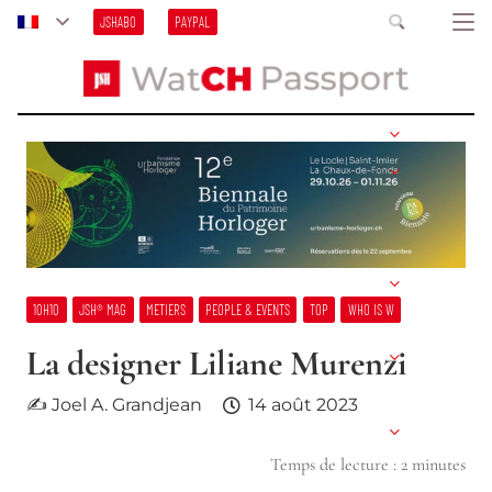
JSHABO
PAYPAL
10H10
JSH® MAG
METIERS
PEOPLE & EVENTS
TOP
WHO IS W
La designer Liliane Murenzi
✍ Joel A. Grandjean
14 août 2023
Temps de lecture :
2
minutes