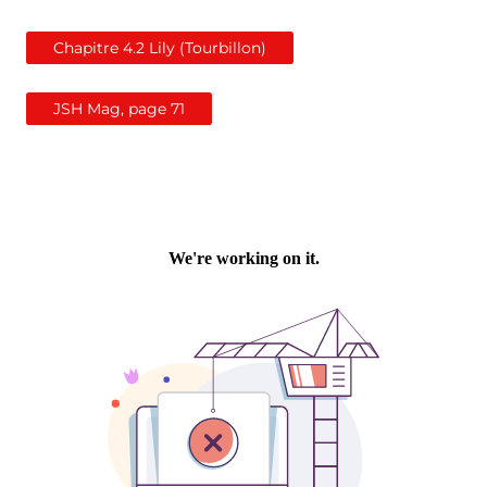
Chapitre 4.2 Lily (Tourbillon)
JSH Mag, page 71