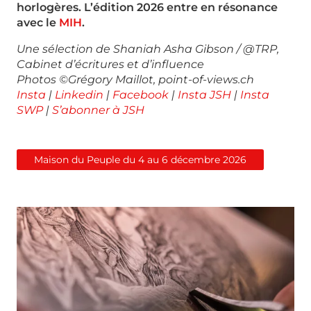
horlogères. L’édition 2026 entre en résonance
avec le
MIH
.
Une sélection de Shaniah Asha Gibson / @TRP,
Cabinet
d’écritures et d’influence
Photos ©Grégory Maillot, point-of-views.ch
Insta
|
Linkedin
|
Facebook
|
Insta JSH
|
Insta
SWP
|
S’abonner à JSH
Maison du Peuple du 4 au 6 décembre 2026