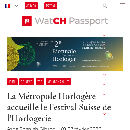
JSHABO
PAYPAL
10H10
RP NEWS
TOP
VIE DES MARQUES
La Métropole Horlogère
accueille le Festival Suisse de
l’Horlogerie
Asha Shaniah Gibson
27 février 2026