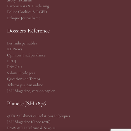
Story Textuelle
Partenariats & Fundrising
Police Cookies & RGPD
Ethique Journalisme
Dossiers Référence
Les Indispensables
RP News
Opinion | Indépendance
EPHJ
Prix Gaïa
Salons Horlogers
Questions de Temps
Tekitoi par Amandine
JSH Magazine, version papier
Planète JSH 1876
@TRP, Cabinet ès Relations Publiques
JSH Magazine (Since 1876)
ProWatCH Culture & Savoirs