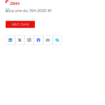
JSH®
ABO JSH®