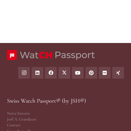
Swiss Watch Passport® (by JSH®)
Notre histoire
Joël A. Grandjean
Contact