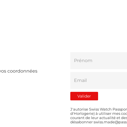
e vos coordonnées
J'autorise Swiss Watch Passpor
d'Horlogerie) à utiliser mes 
courant de leur actualité et d
désabonner swiss.made@passp