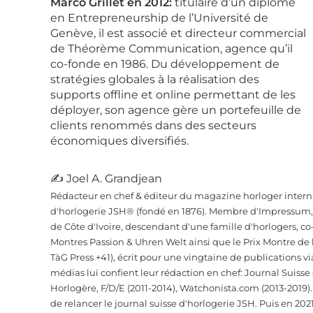
Marco Grillet en 2012:
titulaire d’un diplôme
en Entrepreneurship de l’Université de
Genève, il est associé et directeur commercial
de Théorème Communication, agence qu’il
co-fonde en 1986. Du développement de
stratégies globales à la réalisation des
supports offline et online permettant de les
déployer, son agence gère un portefeuille de
clients renommés dans des secteurs
économiques diversifiés.
✍ Joel A. Grandjean
Rédacteur en chef & éditeur du magazine horloger interna
d'horlogerie JSH® (fondé en 1876). Membre d'Impressum, d
de Côte d'Ivoire, descendant d'une famille d'horlogers, 
Montres Passion & Uhren Welt ainsi que le Prix Montre de
TàG Press +41), écrit pour une vingtaine de publications vi
médias lui confient leur rédaction en chef: Journal Suiss
Horlogère, F/D/E (2011-2014), Watchonista.com (2013-2019).
de relancer le journal suisse d'horlogerie JSH. Puis en 2021