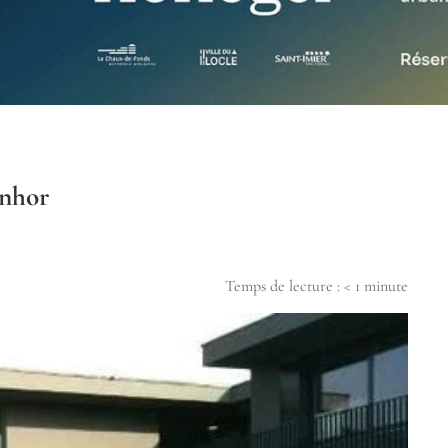
enhor
Temps de lecture :
< 1
minute