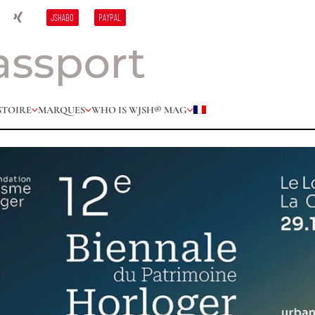
JSHABO
PAYPAL
STOIRE
MARQUES
WHO IS W
JSH® MAG