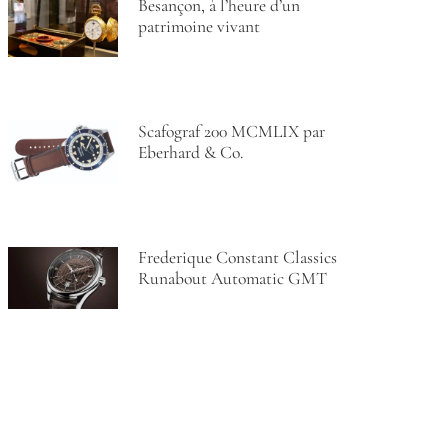
Besançon, à l’heure d’un
patrimoine vivant
Scafograf 200 MCMLIX par
Eberhard & Co.
Frederique Constant Classics
Runabout Automatic GMT