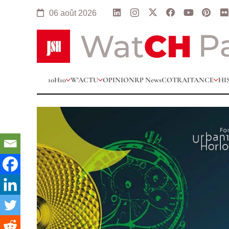
06 août 2026
10H10
W’ACTU
OPINION
RP News
COTRAITANCE
HI