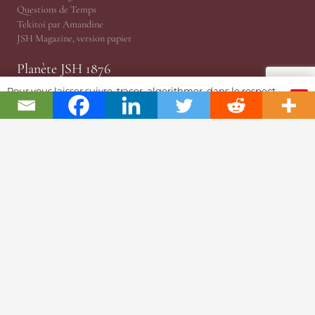
Questions de Temps
Tekitoi par Amandine
JSH Magazine, version papier
Planète JSH 1876
Pour vous laisser suivre, tracer, algorithmer, dans le respect
OK
@TRP, Cabinet ès Relations Publiques
et l'absolution...
JSH Magazine (Since 1876)
ProWatCH Culture & Savoirs
ProWatCH Opérations
TàG Press +41, News Agency
Genevaworld.org
Utile
Soumettre une info
Devenir Membre / S’abonner
Partenariats Pub & PR
Présidence
MediaKit 2024
Jobs