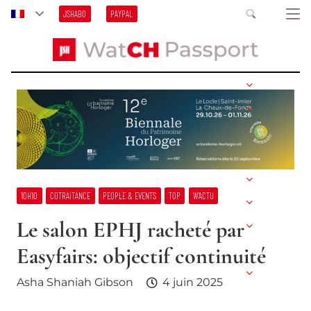
JSHABO
PAYPAL
10H10
COTRAITANCE
PEOPLE & EVENTS
TOP
W’ACTU
Le salon EPHJ racheté par
Easyfairs: objectif continuité
Asha Shaniah Gibson
4 juin 2025