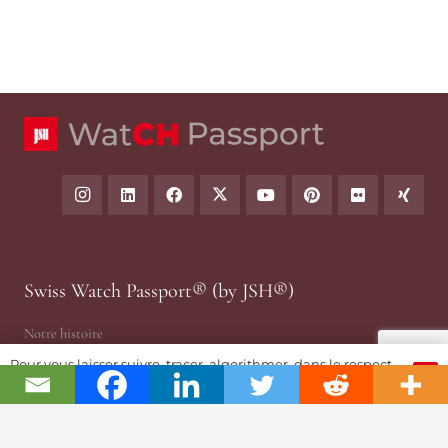
Swiss Watch Passport® (by JSH®)
Notre histoire
Joël A. Grandjean
Pour vous laisser suivre, tracer, algorithmer, dans le respect
OK
Contact
et l'absolution...
Story Textuelle
Partenariats & Fundrising
Police Cookies & RGPD