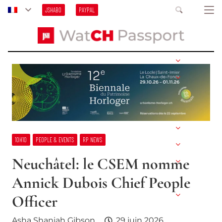
JSHABO
PAYPAL
10H10
PEOPLE & EVENTS
RP NEWS
Neuchâtel: le CSEM nomme
Annick Dubois Chief People
Officer
Asha Shaniah Gibson
29 juin 2026