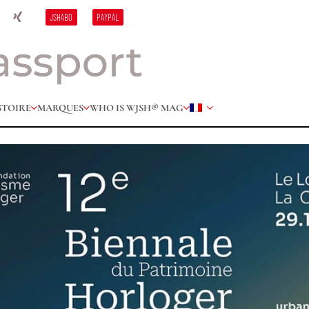
JSHABO
PAYPAL
STOIRE
MARQUES
WHO IS W
JSH® MAG