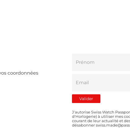
e vos coordonnées
J'autorise Swiss Watch Passpor
d'Horlogerie) à utiliser mes 
courant de leur actualité et d
désabonner swiss.made@passp