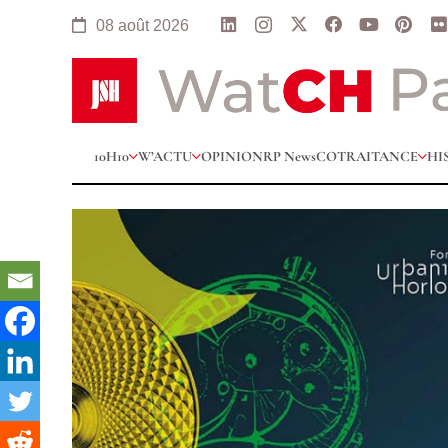
08 août 2026
10H10
W’ACTU
OPINION
RP News
COTRAITANCE
HI