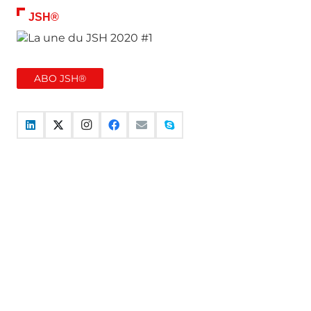
JSH®
ABO JSH®