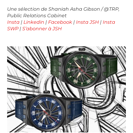
Une sélection de Shaniah Asha Gibson / @TRP,
Public Relations Cabinet
Insta
|
Linkedin
|
Facebook
|
Insta JSH
|
Insta
SWP
|
S’abonner à JSH