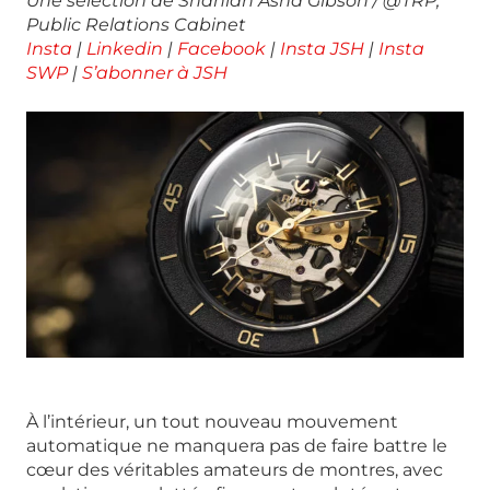
Une sélection de Shaniah Asha Gibson / @TRP,
Public Relations Cabinet
Insta
|
Linkedin
|
Facebook
|
Insta JSH
|
Insta
SWP
|
S’abonner à JSH
À l’intérieur, un tout nouveau mouvement
automatique ne manquera pas de faire battre le
cœur des véritables amateurs de montres, avec