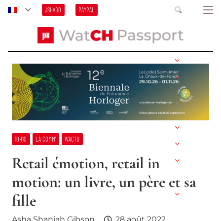
JSHABO
PAYPAL
10H10
LA COMM’
W’ACTU
Retail émotion, retail in
motion: un livre, un père et sa
fille
Asha Shaniah Gibson
28 août 2022