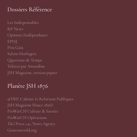
Dossiers Référence
Les Indispensables
RP News
Opinion | Indépendance
EPHJ
Prix Gaïa
Salons Horlogers
Questions de Temps
Tekitoi par Amandine
JSH Magazine, version papier
Planète JSH 1876
@TRP, Cabinet ès Relations Publiques
JSH Magazine (Since 1876)
ProWatCH Culture & Savoirs
ProWatCH Opérations
TàG Press +41, News Agency
Genevaworld.org