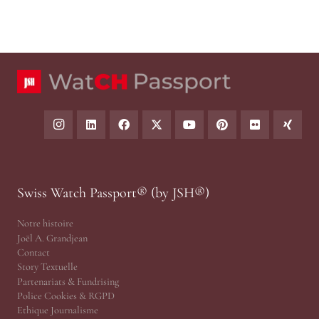
Swiss Watch Passport® (by JSH®)
Notre histoire
Joël A. Grandjean
Contact
Story Textuelle
Partenariats & Fundrising
Police Cookies & RGPD
Ethique Journalisme