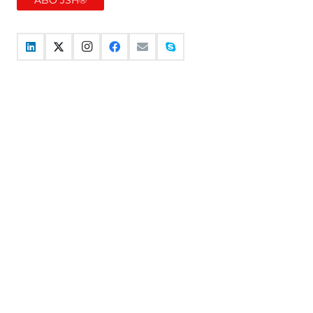
ABO JSH®