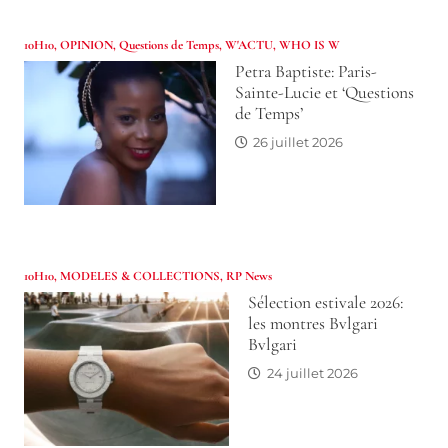
10H10
,
OPINION
,
Questions de Temps
,
W'ACTU
,
WHO IS W
Petra Baptiste: Paris-
Sainte-Lucie et ‘Questions
de Temps’
26 juillet 2026
10H10
,
MODELES & COLLECTIONS
,
RP News
Sélection estivale 2026:
les montres Bvlgari
Bvlgari
24 juillet 2026