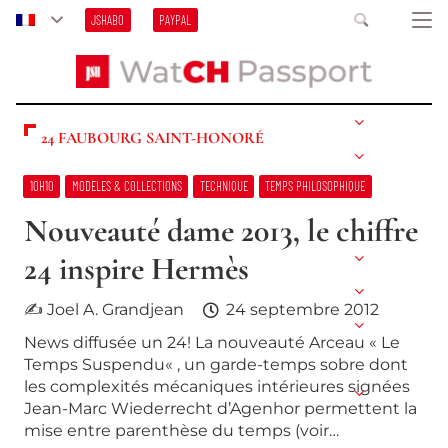
JSHABO
PAYPAL
24 FAUBOURG SAINT-HONORÉ
10H10
MODELES & COLLECTIONS
TECHNIQUE
TEMPS PHILOSOPHIQUE
Nouveauté dame 2013, le chiffre
24 inspire Hermès
✍ Joel A. Grandjean
24 septembre 2012
News diffusée un 24! La nouveauté Arceau « Le
Temps Suspendu« , un garde-temps sobre dont
les complexités mécaniques intérieures signées
Jean-Marc Wiederrecht d’Agenhor permettent la
mise entre parenthèse du temps (voir…