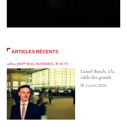
ARTICLES RÉCENTS
10H10
,
JSH® MAG
,
MATIERES
,
W'ACTU
Lionel Busch, à la
table des grands
2 août 2026