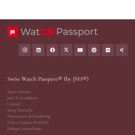
Swiss Watch Passport® (by JSH®)
Notre histoire
Joël A. Grandjean
Contact
Story Textuelle
Partenariats & Fundrising
Police Cookies & RGPD
Ethique Journalisme