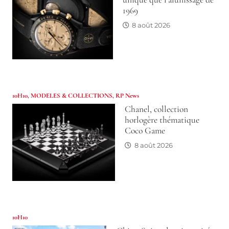
1969
8 août 2026
10H10
,
MODELES & COLLECTIONS
,
RP News
Chanel, collection
horlogère thématique
Coco Game
8 août 2026
10H10