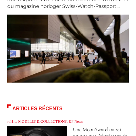
du magazine horloger Swiss-Watch-Passport…
ARTICLES RÉCENTS
10H10
,
MODELES & COLLECTIONS
,
RP News
Une MoonSwatch aussi
unique que l’alunissage de