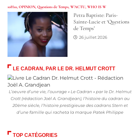
10H10
,
OPINION
,
Questions de Temps
,
W'ACTU
,
WHO IS W
Petra Baptiste: Paris-
Sainte-Lucie et ‘Questions
de Temps’
26 juillet 2026
LE CADRAN, PAR LE DR. HELMUT CROTT
L’oeuvre d’une vie, l’ouvrage « Le Cadran » par le Dr. Helmut
Crott (rédaction Joël A. Grandjean), l’histoire du cadran au
20ème siècle, l’histoire prestigieuse des cadrans Stern et
d’une famille qui racheta la marque Patek Philippe
TOP CATÉGORIES