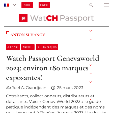
JSHABO
PAYPAL
ANTON SUHANOV
JSH® MAG
MARQUES
VIE DES MARQUES
Watch Passport Genevaworld
2023: environ 180 marques
exposantes!
✍ Joel A. Grandjean
25 mars 2023
Cotraitants, collectionneurs, distributeurs et
détaillants. Voici « GenevaWorld 2023 » le guide
pratique indépendant des marques et des noms
qui s’exposent à Genève fin mars 2023. Un dossier