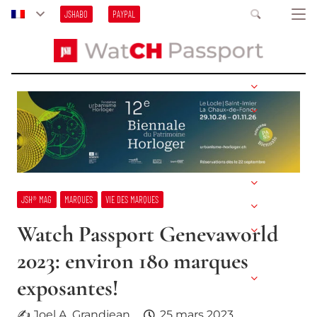
JSHABO
PAYPAL
JSH® MAG
MARQUES
VIE DES MARQUES
Watch Passport Genevaworld
2023: environ 180 marques
exposantes!
✍ Joel A. Grandjean
25 mars 2023