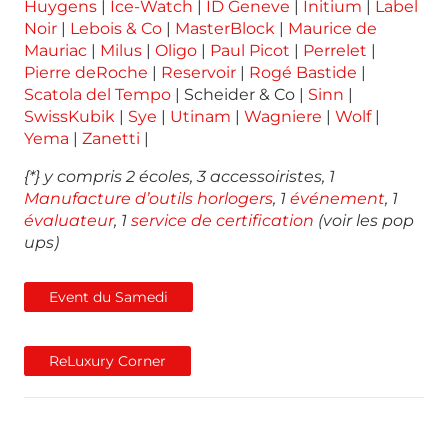
Huygens
|
Ice-Watch
|
ID Geneve
|
Initium
|
Label
Noir
|
Lebois & Co
|
MasterBlock
|
Maurice de
Mauriac
|
Milus
|
Oligo
|
Paul Picot
|
Perrelet
|
Pierre deRoche
|
Reservoir
|
Rogé Bastide
|
Scatola del Tempo
| Scheider & Co |
Sinn
|
SwissKubik
|
Sye
|
Utinam
|
Wagniere
|
Wolf
|
Yema
|
Zanetti
|
{*} y compris 2 écoles, 3 accessoiristes, 1
Manufacture d’outils horlogers
, 1
événement
, 1
évaluateur
, 1
service de certification
(voir les pop
ups)
Event du Samedi
ReLuxury Corner