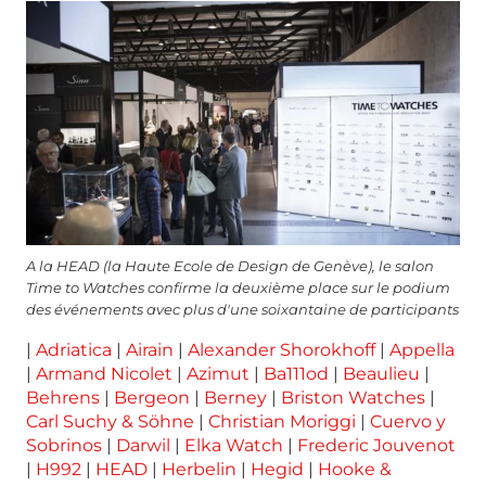
A la HEAD (la Haute Ecole de Design de Genève), le salon
Time to Watches confirme la deuxième place sur le podium
des événements avec plus d'une soixantaine de participants
|
Adriatica
|
Airain
|
Alexander Shorokhoff
|
Appella
|
Armand Nicolet
|
Azimut
|
Ba111od
|
Beaulieu
|
Behrens
|
Bergeon
|
Berney
|
Briston Watches
|
Carl Suchy & Söhne
|
Christian Moriggi
|
Cuervo y
Sobrinos
|
Darwil
|
Elka Watch
|
Frederic Jouvenot
|
H992
|
HEAD
|
Herbelin
|
Hegid
|
Hooke &