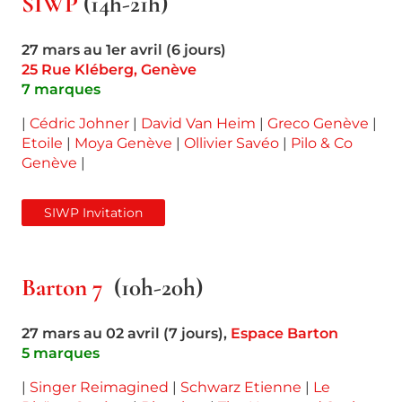
SIWP
(14h-21h)
27 mars au 1er avril (6 jours)
25 Rue Kléberg, Genève
7 marques
|
Cédric Johner
|
David Van Heim
|
Greco Genève
|
Etoile
|
Moya Genève
|
Ollivier Savéo
|
Pilo & Co
Genève
|
SIWP Invitation
Barton 7
(10h-20h)
27 mars au 02 avril (7 jours),
Espace Barton
5 marques
|
Singer Reimagined
|
Schwarz Etienne
|
Le