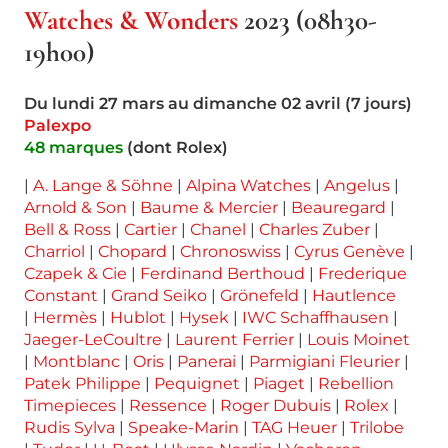
Watches & Wonders
2023 (08h30-
19h00)
Du lundi 27 mars au dimanche 02 avril (7 jours)
Palexpo
48 marques
(dont Rolex)
|
A. Lange & Söhne
|
Alpina Watches
|
Angelus
|
Arnold & Son
|
Baume & Mercier
|
Beauregard
|
Bell & Ross
|
Cartier
|
Chanel
|
Charles Zuber
|
Charriol
|
Chopard
|
Chronoswiss
|
Cyrus Genève
|
Czapek & Cie
|
Ferdinand Berthoud
|
Frederique
Constant
|
Grand Seiko
|
Grönefeld
|
Hautlence
|
Hermès
|
Hublot
|
Hysek
|
IWC Schaffhausen
|
Jaeger-LeCoultre
|
Laurent Ferrier
|
Louis Moinet
|
Montblanc
|
Oris
|
Panerai
|
Parmigiani Fleurier
|
Patek Philippe
|
Pequignet
|
Piaget
|
Rebellion
Timepieces
|
Ressence
|
Roger Dubuis
|
Rolex
|
Rudis Sylva
|
Speake-Marin
|
TAG Heuer
|
Trilobe