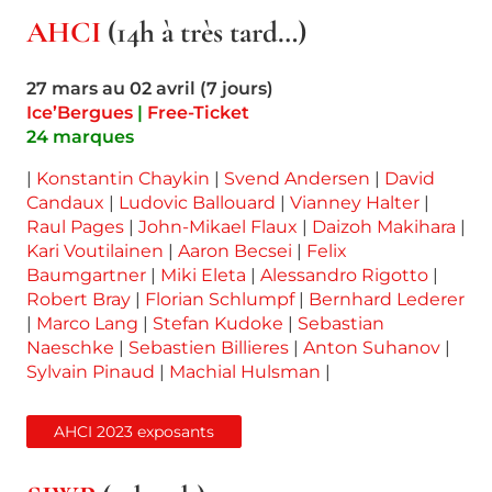
AHCI
(14h à très tard…)
27 mars au 02 avril (7 jours)
Ice’Bergues
|
Free-Ticket
24 marques
|
Konstantin Chaykin
|
Svend Andersen
|
David
Candaux
|
Ludovic Ballouard
|
Vianney Halter
|
Raul Pages
|
John-Mikael Flaux
|
Daizoh Makihara
|
Kari Voutilainen
|
Aaron Becsei
|
Felix
Baumgartner
|
Miki Eleta
|
Alessandro Rigotto
|
Robert Bray
|
Florian Schlumpf
|
Bernhard Lederer
|
Marco Lang
|
Stefan Kudoke
|
Sebastian
Naeschke
|
Sebastien Billieres
|
Anton Suhanov
|
Sylvain Pinaud
|
Machial Hulsman
|
AHCI 2023 exposants