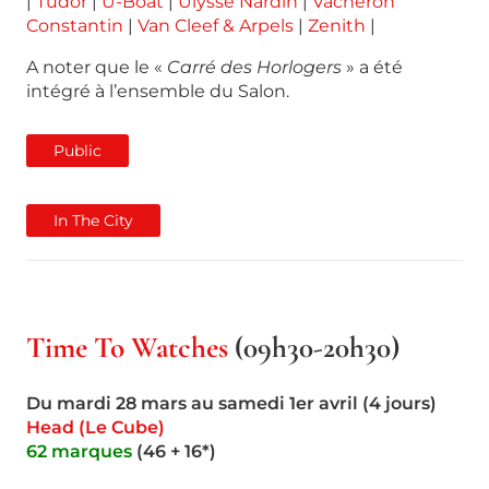
|
Tudor
|
U-Boat
|
Ulysse Nardin
|
Vacheron
Constantin
|
Van Cleef & Arpels
|
Zenith
|
A noter que le «
Carré des Horlogers
» a été
intégré à l’ensemble du Salon.
Public
In The City
Time To Watches
(09h30-20h30)
Du mardi 28 mars au samedi 1er avril (4 jours)
Head (Le Cube)
62 marques
(46 + 16*)