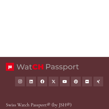
Swiss Watch Passport® (by JSH®)