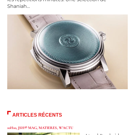
Shaniah…
ARTICLES RÉCENTS
10H10
,
JSH® MAG
,
MATIERES
,
W'ACTU