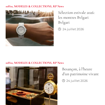
10H10
,
MODELES & COLLECTIONS
,
RP News
Sélection estivale 2026:
les montres Bvlgari
Bvlgari
24 juillet 2026
10H10
,
MODELES & COLLECTIONS
,
RP News
Besançon, à l’heure
d’un patrimoine vivant
24 juillet 2026