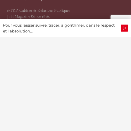
@TRP, Cabinet ès Relations Publiques
JSH Magazine (Since 1876)
ProWatCH Culture & Savoirs
Pour vous laisser suivre, tracer, algorithmer, dans le respect
OK
ProWatCH Opérations
et l'absolution...
TàG Press +41, News Agency
Genevaworld.org
Utile
Soumettre une info
Devenir Membre / S’abonner
Partenariats Pub & PR
Présidence
MediaKit 2024
Jobs
Mise en relation d’affaire