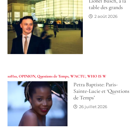
Lionel Busch, à la
table des grands
2 août 2026
10H10
,
OPINION
,
Questions de Temps
,
W'ACTU
,
WHO IS W
Petra Baptiste: Paris-
Sainte-Lucie et ‘Questions
de Temps’
26 juillet 2026